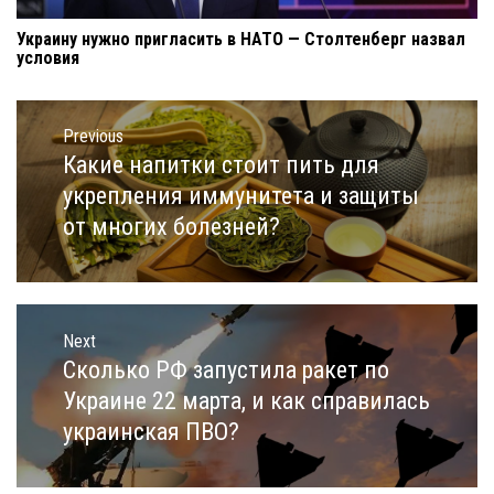
Украину нужно пригласить в НАТО — Столтенберг назвал
условия
Навигация
по
Previous
записям
Какие напитки стоит пить для
Previous
post:
укрепления иммунитета и защиты
от многих болезней?
Next
Сколько РФ запустила ракет по
Next
post:
Украине 22 марта, и как справилась
украинская ПВО?