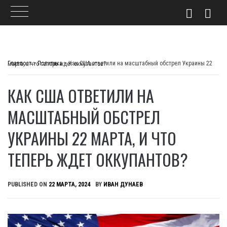
Skip
to
Главпост
>
Политика
>
Как США ответили на масштабный обстрел Украины 22 марта, и что теперь ждет оккупантов?
content
КАК США ОТВЕТИЛИ НА
МАСШТАБНЫЙ ОБСТРЕЛ
УКРАИНЫ 22 МАРТА, И ЧТО
ТЕПЕРЬ ЖДЕТ ОККУПАНТОВ?
PUBLISHED ON
22 МАРТА, 2024
BY
ИВАН ДУНАЕВ