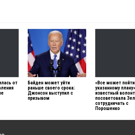
илась от
Байден может уйти
«Все может пойти
вления
раньше своего срока:
указанному плану»
ме
Джонсон выступил с
известный волонт
призывом
посоветовала Зе
сотрудничать с
Порошенко