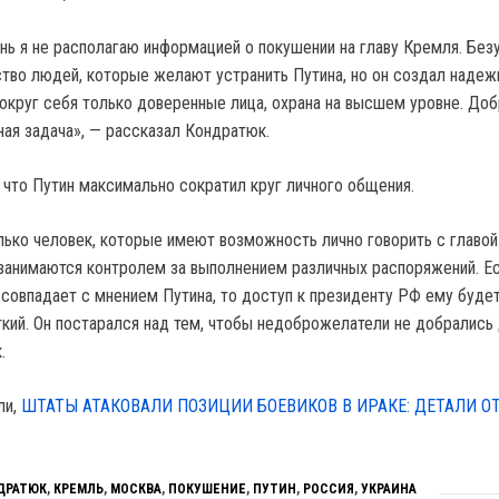
нь я не располагаю информацией о покушении на главу Кремля. Без
во людей, которые желают устранить Путина, но он создал наде
вокруг себя только доверенные лица, охрана на высшем уровне. До
ная задача», — рассказал Кондратюк.
, что Путин максимально сократил круг личного общения.
ько человек, которые имеют возможность лично говорить с главой
занимаются контролем за выполнением различных распоряжений. Е
 совпадает с мнением Путина, то доступ к президенту РФ ему будет
кий. Он постарался над тем, чтобы недоброжелатели не добрались 
.
ли,
ШТАТЫ АТАКОВАЛИ ПОЗИЦИИ БОЕВИКОВ В ИРАКЕ: ДЕТАЛИ О
ДРАТЮК
,
КРЕМЛЬ
,
МОСКВА
,
ПОКУШЕНИЕ
,
ПУТИН
,
РОССИЯ
,
УКРАИНА