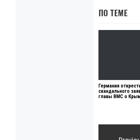
ПО ТЕМЕ
Германия открест
скандального зая
главы ВМС о Кры
Навигация
по