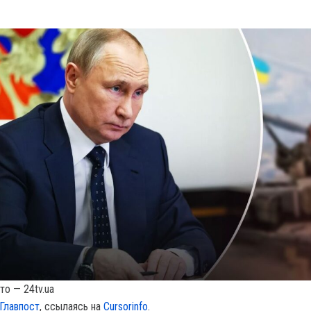
то — 24tv.ua
Главпост
, ссылаясь на
Cursorinfo
.