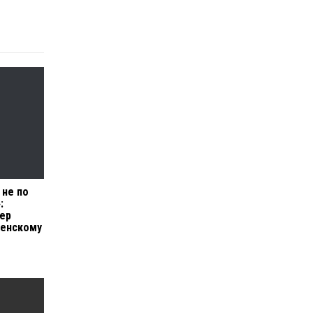
 не по
:
ер
ленскому