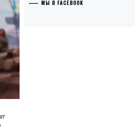
МЫ В FACEBOOK
ет
е