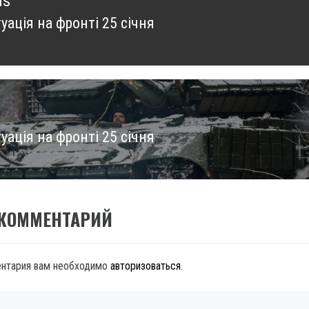
us
уація на фронті 25 січня
us
уація на фронті 25 січня
 КОММЕНТАРИЙ
ентария вам необходимо
авторизоваться
.