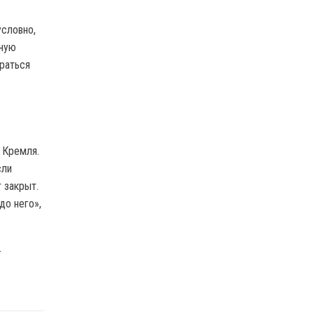
условно,
жную
браться
 Кремля.
сли
 закрыт.
до него»,
Т