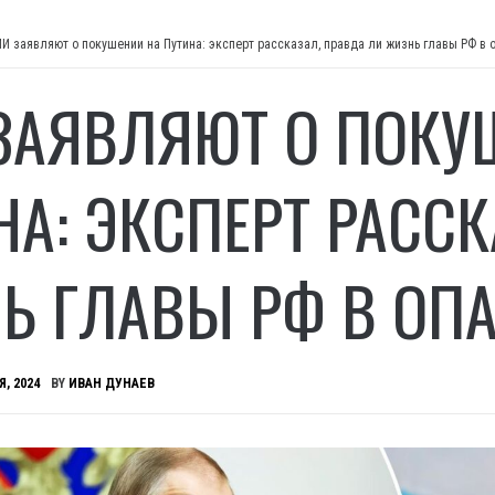
И заявляют о покушении на Путина: эксперт рассказал, правда ли жизнь главы РФ в 
ЗАЯВЛЯЮТ О ПОКУ
НА: ЭКСПЕРТ РАССК
Ь ГЛАВЫ РФ В ОП
Я, 2024
BY
ИВАН ДУНАЕВ