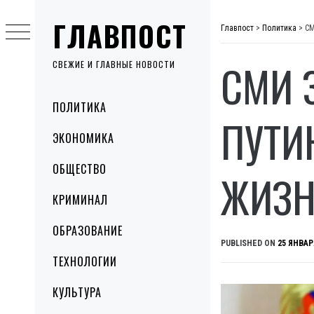
Skip
ГЛАВПОСТ
to
Главпост
>
Политика
>
СМ
content
СМИ 
СВЕЖИЕ И ГЛАВНЫЕ НОВОСТИ
Primary
ПОЛИТИКА
Menu
ПУТИ
ЭКОНОМИКА
ОБЩЕСТВО
ЖИЗН
КРИМИНАЛ
ОБРАЗОВАНИЕ
PUBLISHED ON
25 ЯНВАР
ТЕХНОЛОГИИ
КУЛЬТУРА