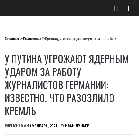
Skip
to
Главпост
>
Политика
>
У Путина угрожают ядерным ударом за работу журналистов Германии: известно, что разозлило Кремль
content
У ПУТИНА УГРОЖАЮТ ЯДЕРНЫМ
УДАРОМ ЗА РАБОТУ
ЖУРНАЛИСТОВ ГЕРМАНИИ:
ИЗВЕСТНО, ЧТО РАЗОЗЛИЛО
КРЕМЛЬ
PUBLISHED ON
19 ЯНВАРЯ, 2024
BY
ИВАН ДУНАЕВ