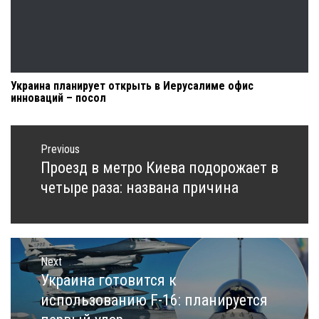
Украина планирует открыть в Иерусалиме офис
инноваций – посол
Навигация
по
Previous
записям
Проезд в метро Киева подорожает в
Previous
post:
четыре раза: названа причина
Next
Украина готовится к
Next
post:
использованию F-16: планируется