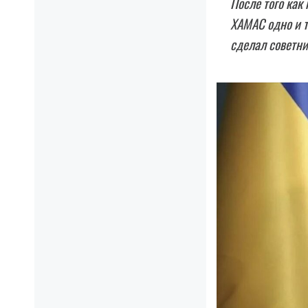
После того как
XAMAC одно и т
сделал советн