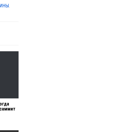
АИНЫ
.
когда
 саммит