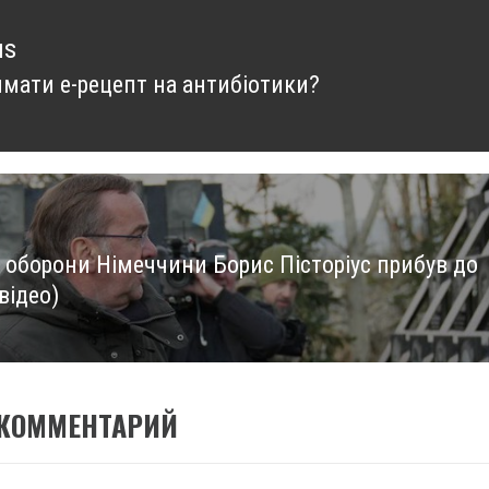
us
имати е-рецепт на антибіотики?
us
р оборони Німеччини Борис Пісторіус прибув до
відео)
 КОММЕНТАРИЙ