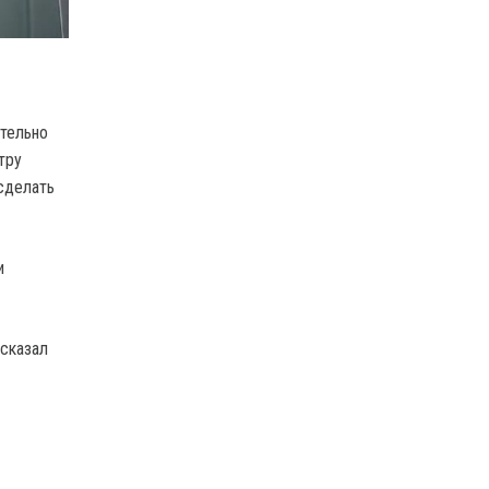
ительно
тру
сделать
и
 сказал