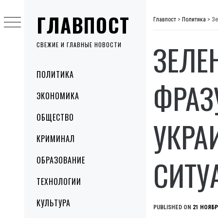
Skip
ГЛАВПОСТ
to
Главпост
>
Политика
>
Зе
content
ЗЕЛЕ
СВЕЖИЕ И ГЛАВНЫЕ НОВОСТИ
Primary
ПОЛИТИКА
Menu
ФРАЗ
ЭКОНОМИКА
ОБЩЕСТВО
УКРА
КРИМИНАЛ
СИТУ
ОБРАЗОВАНИЕ
ТЕХНОЛОГИИ
КУЛЬТУРА
PUBLISHED ON
21 НОЯБР