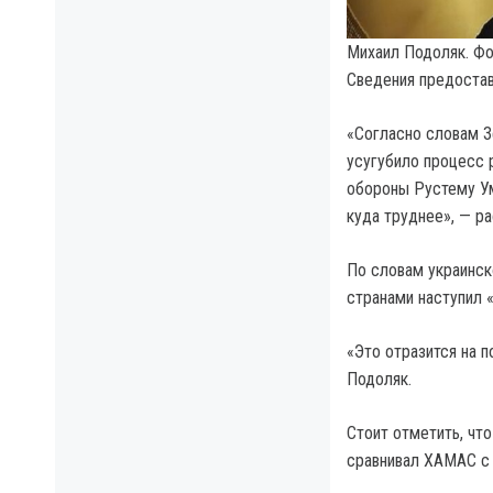
Михаил Подоляк. Фо
Сведения предоста
«Согласно словам З
усугубило процесс
обороны Рустему Ум
куда труднее», — р
По словам украинск
странами наступил 
«Это отразится на 
Подоляк.
Стоит отметить, что
сравнивал XAMAC с Р