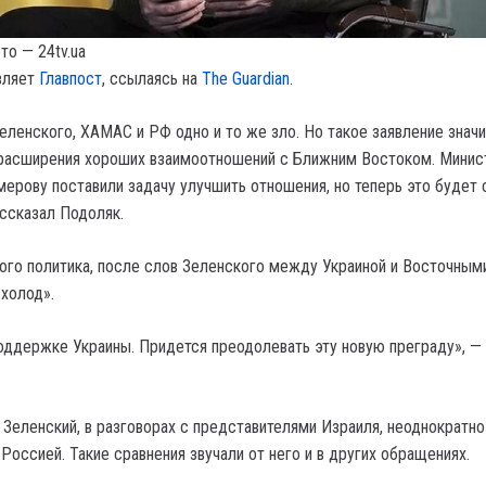
то — 24tv.ua
вляет
Главпост
, ссылаясь на
The Guardian
.
еленского, XAMAC и РФ одно и то же зло. Но такое заявление знач
 расширения хороших взаимоотношений с Ближним Востоком. Минис
ерову поставили задачу улучшить отношения, но теперь это будет 
ассказал Подоляк.
ого политика, после слов Зеленского между Украиной и Восточным
«холод».
поддержке Украины. Придется преодолевать эту новую преграду», —
 Зеленский, в разговорах с представителями Израиля, неоднократно
оссией. Такие сравнения звучали от него и в других обращениях.