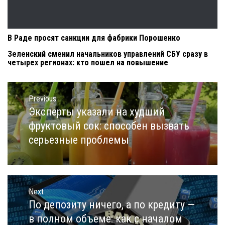
В Раде просят санкции для фабрики Порошенко
Зеленский сменил начальников управлений СБУ сразу в
четырех регионах: кто пошел на повышение
Навигация
по
Previous
записям
Эксперты указали на худший
Previous
post:
фруктовый сок: способен вызвать
серьезные проблемы
Next
По депозиту ничего, а по кредиту —
Next
post:
в полном объеме: как с началом