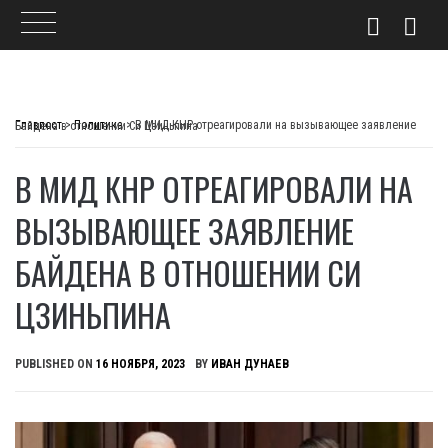
Skip
to
Главпост
>
Политика
>
В МИД КНР отреагировали на вызывающее заявление Байдена в отношении Си Цзиньпина
content
В МИД КНР ОТРЕАГИРОВАЛИ НА
ВЫЗЫВАЮЩЕЕ ЗАЯВЛЕНИЕ
БАЙДЕНА В ОТНОШЕНИИ СИ
ЦЗИНЬПИНА
PUBLISHED ON
16 НОЯБРЯ, 2023
BY
ИВАН ДУНАЕВ