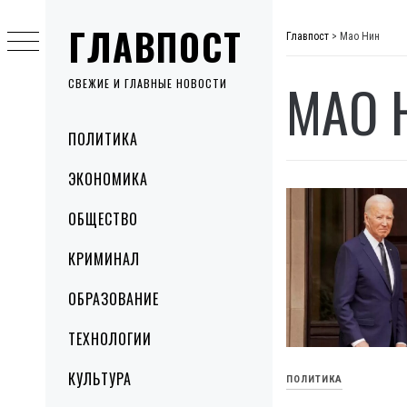
Skip
ГЛАВПОСТ
to
Главпост
>
Мао Нин
content
МАО 
СВЕЖИЕ И ГЛАВНЫЕ НОВОСТИ
Primary
ПОЛИТИКА
Menu
ЭКОНОМИКА
ОБЩЕСТВО
КРИМИНАЛ
ОБРАЗОВАНИЕ
ТЕХНОЛОГИИ
КУЛЬТУРА
ПОЛИТИКА