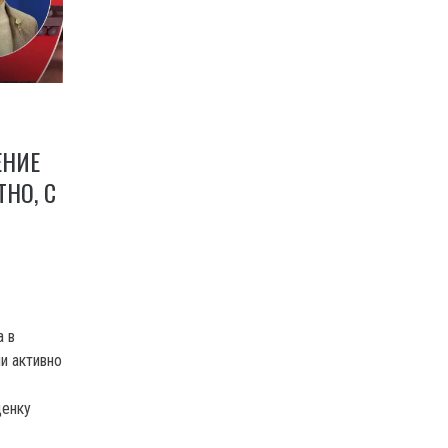
ЕНИЕ
ТНО, С
а в
и активно
ценку