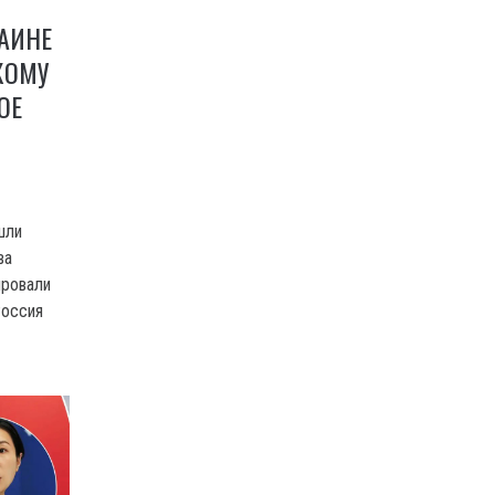
РАИНЕ
КОМУ
ОЕ
шли
ва
ировали
Россия