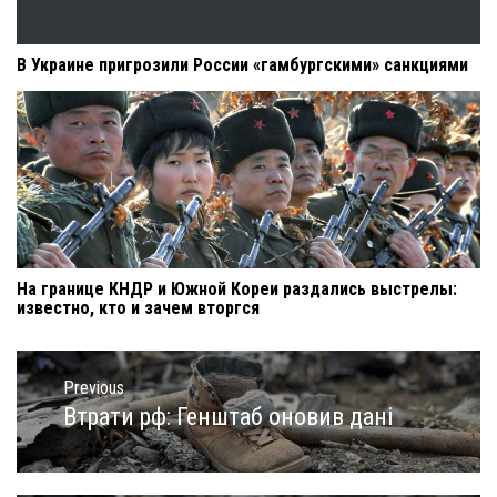
В Украине пригрозили России «гамбургскими» санкциями
На границе КНДР и Южной Кореи раздались выстрелы:
известно, кто и зачем вторгся
Навигация
по
Previous
записям
Втрати рф: Генштаб оновив дані
Previous
post: