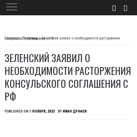
Skip
to
Главпост
>
Политика
>
Зеленский заявил о необходимости расторжения консульского соглашения с РФ
content
ЗЕЛЕНСКИЙ ЗАЯВИЛ О
НЕОБХОДИМОСТИ РАСТОРЖЕНИЯ
КОНСУЛЬСКОГО СОГЛАШЕНИЯ С
РФ
PUBLISHED ON
1 НОЯБРЯ, 2023
BY
ИВАН ДУНАЕВ