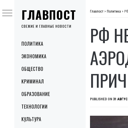
Skip
ГЛАВПОСТ
to
Главпост
>
Политика
>
РФ
content
РФ Н
СВЕЖИЕ И ГЛАВНЫЕ НОВОСТИ
Primary
ПОЛИТИКА
Menu
АЭРО
ЭКОНОМИКА
ОБЩЕСТВО
ПРИЧ
КРИМИНАЛ
ОБРАЗОВАНИЕ
PUBLISHED ON
31 АВГУС
ТЕХНОЛОГИИ
КУЛЬТУРА