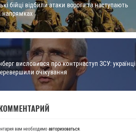
ькі бійці відбили атаки ворога та наступають
us
х напрямках
нберг висловився про контрнаступ ЗСУ: українці
перевершили очікування
 КОММЕНТАРИЙ
ентария вам необходимо
авторизоваться
.