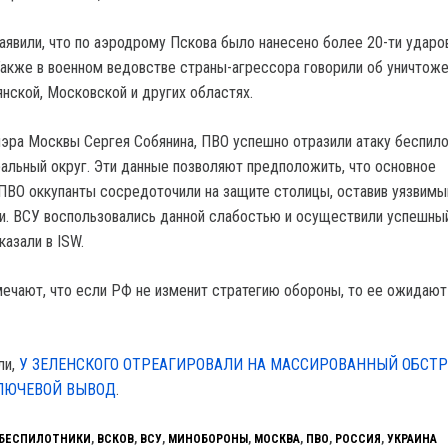
явили, что по аэродрому Пскова было нанесено более 20-ти ударо
акже в военном ведовстве страны-агрессора говорили об уничтож
янской, Московской и других областях.
эра Москвы Сергея Собянина, ПВО успешно отразили атаку беспило
льный округ. Эти данные позволяют предположить, что основное
ПВО оккупанты сосредоточили на защите столицы, оставив уязвим
и. ВСУ воспользовались данной слабостью и осуществили успешный
азали в ISW.
ечают, что если РФ не изменит стратегию обороны, то ее ожидают
ли,
У ЗЕЛЕНСКОГО ОТРЕАГИРОВАЛИ НА МАССИРОВАННЫЙ ОБСТ
КЛЮЧЕВОЙ ВЫВОД
.
БЕСПИЛОТНИКИ
,
ВСКОВ
,
ВСУ
,
МИНОБОРОНЫ
,
МОСКВА
,
ПВО
,
РОССИЯ
,
УКРАИНА