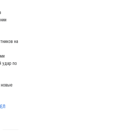
в
ении
тников на
ыми
 удар по
 новые
РЕЛ