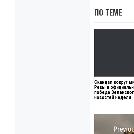
ПО ТЕМЕ
Скандал вокруг м
Ревы и официальн
победа Зеленског
новостей недели
Навигация
по
Previo
записям