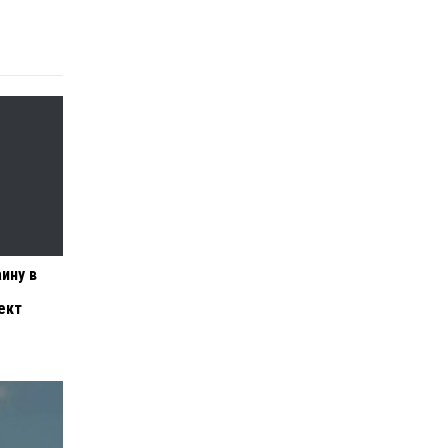
ину в
ект