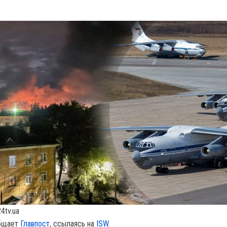
4tv.ua
общает
Главпост
, ссылаясь на
ISW
.