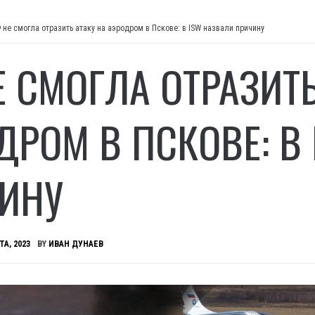
 не смогла отразить атаку на аэродром в Пскове: в ISW назвали причину
Е СМОГЛА ОТРАЗИТЬ
ДРОМ В ПСКОВЕ: В
ИНУ
ТА, 2023
BY
ИВАН ДУНАЕВ