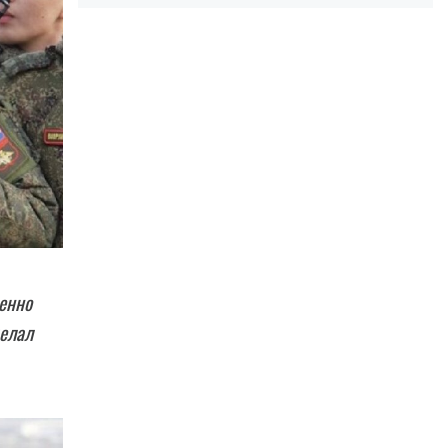
енно
делал