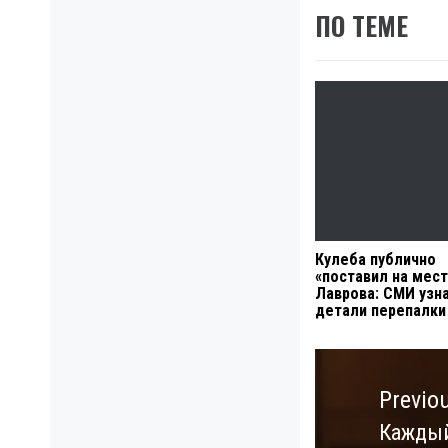
ПО ТЕМЕ
Кулеба публично
«поставил на мес
Лаврова: СМИ узн
детали перепалки
Навигация
по
Previo
записям
Каждый
Previo