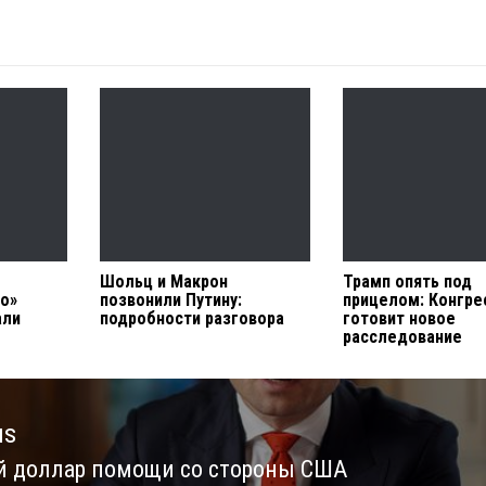
Шольц и Макрон
Трамп опять под
то»
позвонили Путину:
прицелом: Конгр
али
подробности разговора
готовит новое
расследование
us
 доллар помощи со стороны США
us