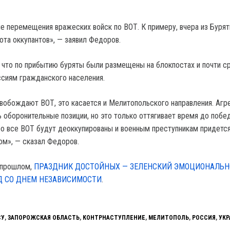
 перемещения вражеских войск по ВОТ. К примеру, вчера из Бурят
ота оккупантов», — заявил Федоров.
, что по прибытию буряты были размещены на блокпостах и почти с
ссиям гражданского населения.
вобождают ВОТ, это касается и Мелитопольского направления. Агр
ь оборонительные позиции, но это только оттягивает время до побе
ро все ВОТ будут деоккупированы и военным преступникам придетс
ом», — сказал Федоров.
 прошлом,
ПРАЗДНИК ДОСТОЙНЫХ — ЗЕЛЕНСКИЙ ЭМОЦИОНАЛЬН
Д СО ДНЕМ НЕЗАВИСИМОСТИ
.
СУ
,
ЗАПОРОЖСКАЯ ОБЛАСТЬ
,
КОНТРНАСТУПЛЕНИЕ
,
МЕЛИТОПОЛЬ
,
РОССИЯ
,
УКР