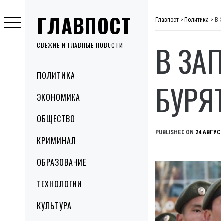
Skip
ГЛАВПОСТ
to
Главпост
>
Политика
>
В 
content
В ЗА
СВЕЖИЕ И ГЛАВНЫЕ НОВОСТИ
Primary
ПОЛИТИКА
Menu
БУРЯ
ЭКОНОМИКА
ОБЩЕСТВО
PUBLISHED ON
24 АВГУС
КРИМИНАЛ
ОБРАЗОВАНИЕ
ТЕХНОЛОГИИ
КУЛЬТУРА