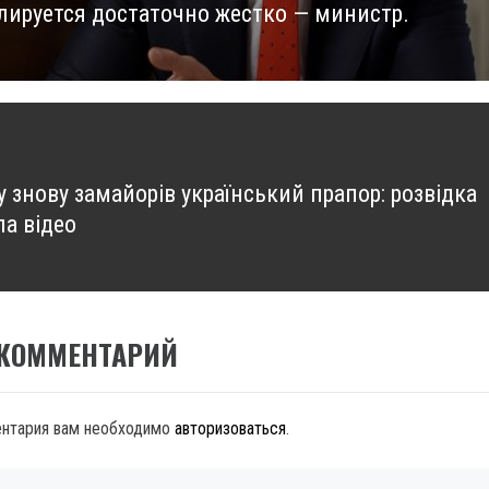
лируется достаточно жестко — министр.
 знову замайорів український прапор: розвідка
ла відео
 КОММЕНТАРИЙ
ентария вам необходимо
авторизоваться
.