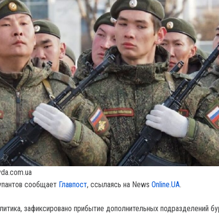
vda.com.ua
купантов сообщает
Главпост
, ссылаясь на News
Online.UA
.
литика, зафиксировано прибытие дополнительных подразделений бу