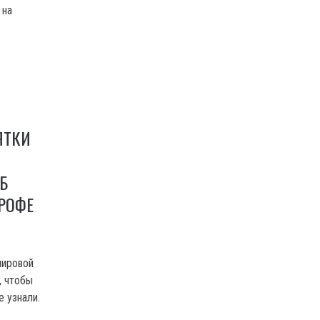
 на
ЯТКИ
Б
РОФЕ
мировой
, чтобы
е узнали.