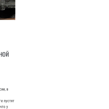
ННОЙ
ии, в
ге пустят
что у