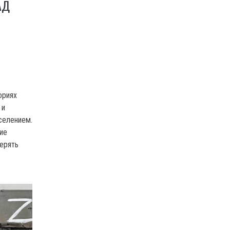
АД
ориях
 и
селением.
ие
верять