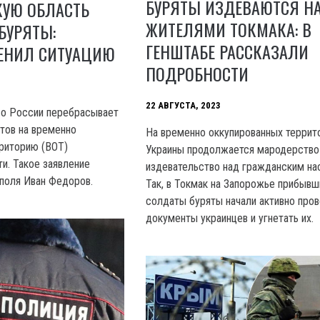
БУРЯТЫ ИЗДЕВАЮТСЯ Н
КУЮ ОБЛАСТЬ
ЖИТЕЛЯМИ ТОКМАКА: В
БУРЯТЫ:
ГЕНШТАБЕ РАССКАЗАЛИ
ЕНИЛ СИТУАЦИЮ
ПОДРОБНОСТИ
22 АВГУСТА, 2023
во России перебрасывает
тов на временно
На временно оккупированных террит
риторию (ВОТ)
Украины продолжается мародерство
и. Такое заявление
издевательство над гражданским на
поля Иван Федоров.
Так, в Токмак на Запорожье прибывш
солдаты буряты начали активно про
документы украинцев и угнетать их.