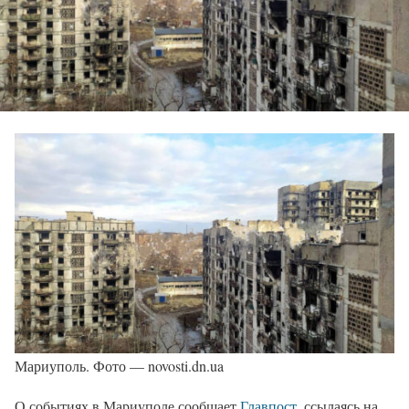
Мариуполь. Фото — novosti.dn.ua
О событиях в Мариуполе сообщает
Главпост
, ссылаясь на