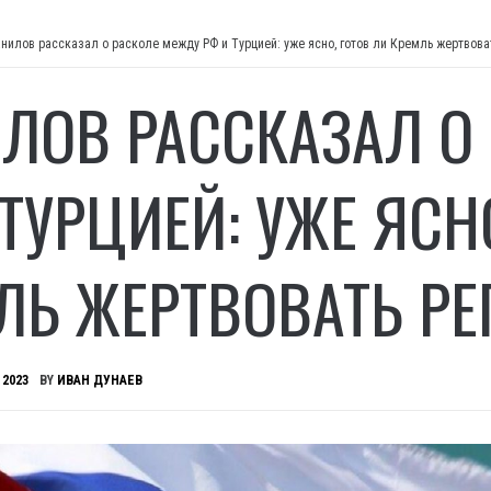
нилов рассказал о расколе между РФ и Турцией: уже ясно, готов ли Кремль жертвова
ЛОВ РАССКАЗАЛ О
 ТУРЦИЕЙ: УЖЕ ЯСН
ЛЬ ЖЕРТВОВАТЬ РЕ
 2023
BY
ИВАН ДУНАЕВ