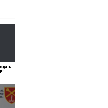
 ждать
орт