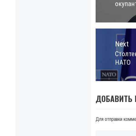
окупан
post:
Next
Столтен
Next
НАТО
post:
ДОБАВИТЬ
Для отправки комм