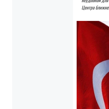
неудобном для 
Центра ближне