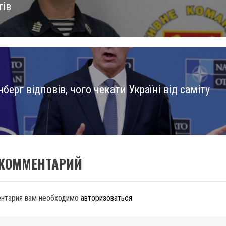
тів
берг відповів, чого чекати Україні від саміту
 КОММЕНТАРИЙ
ентария вам необходимо
авторизоваться
.