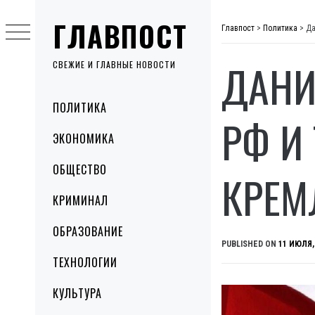
Skip
ГЛАВПОСТ
to
Главпост
>
Политика
>
Да
content
ДАНИ
СВЕЖИЕ И ГЛАВНЫЕ НОВОСТИ
Primary
ПОЛИТИКА
Menu
РФ И
ЭКОНОМИКА
ОБЩЕСТВО
КРЕМ
КРИМИНАЛ
ОБРАЗОВАНИЕ
PUBLISHED ON
11 ИЮЛЯ,
ТЕХНОЛОГИИ
КУЛЬТУРА