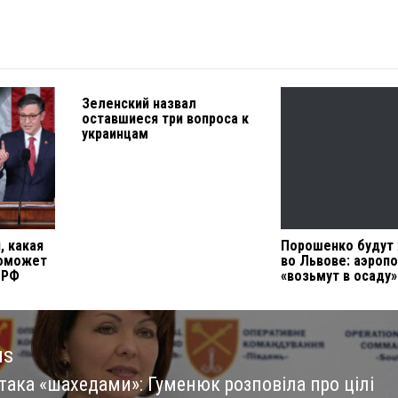
Зеленский назвал
оставшиеся три вопроса к
украинцам
, какая
Порошенко будут
поможет
во Львове: аэроп
 РФ
«возьмут в осаду»
us
така «шахедами»: Гуменюк розповіла про цілі
us