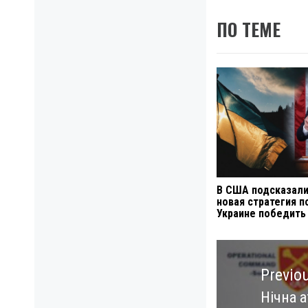
ПО ТЕМЕ
В США подсказали
новая стратегия 
Украине победить
Навигация
по
Previo
записям
Нічна а
Previo