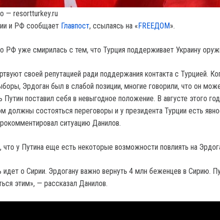
 — resortturkey.ru
ции и РФ сообщает
Главпост
, ссылаясь на «
FREEДOM
».
то РФ уже смирилась с тем, что Турция поддерживает Украину оруж
ртвуют своей репутацией ради поддержания контакта с Турцией. Ко
ыборы, Эрдоган был в слабой позиции, многие говорили, что он мож
ь Путин поставил себя в невыгодное положение. В августе этого го
м должны состояться переговоры и у президента Турции есть явно
прокомментировал ситуацию Данилов.
, что у Путина еще есть некоторые возможности повлиять на Эрдог
 идет о Сирии. Эрдогану важно вернуть 4 млн беженцев в Сирию. П
ься этим», — рассказал Данилов.