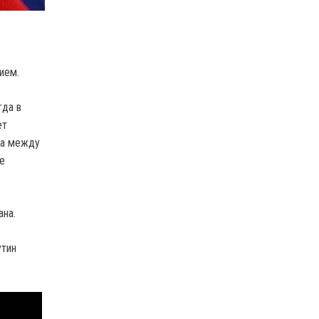
ием.
гда в
ет
да между
е
ана.
утин