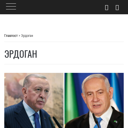
Skip
to
Главпост
>
Эрдоган
content
ЭРДОГАН