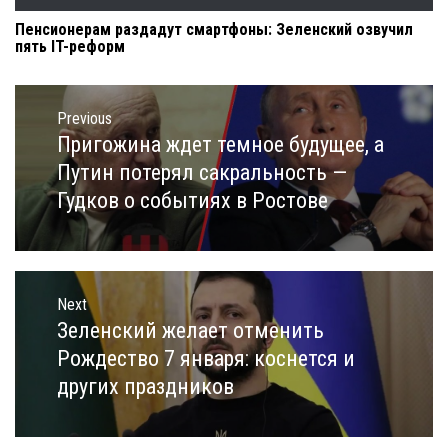
Пенсионерам раздадут смартфоны: Зеленский озвучил
пять IT-реформ
Навигация
по
Previous
записям
Пригожина ждет темное будущее, а
Previous
post:
Путин потерял сакральность —
Гудков о событиях в Ростове
Next
Зеленский желает отменить
Next
post:
Рождество 7 января: коснется и
других праздников