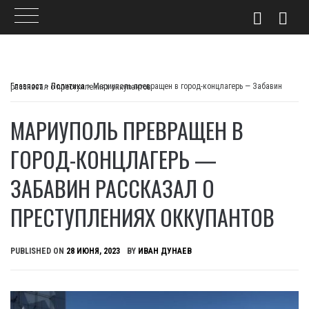
Skip
to
Главпост
>
Политика
>
Мариуполь превращен в город-концлагерь — Забавин рассказал о преступлениях оккупантов
content
МАРИУПОЛЬ ПРЕВРАЩЕН В
ГОРОД-КОНЦЛАГЕРЬ —
ЗАБАВИН РАССКАЗАЛ О
ПРЕСТУПЛЕНИЯХ ОККУПАНТОВ
PUBLISHED ON
28 ИЮНЯ, 2023
BY
ИВАН ДУНАЕВ