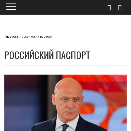
Skip
to
Главпост
>
российский паспорт
content
РОССИЙСКИЙ ПАСПОРТ