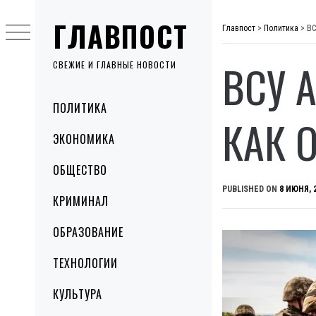
Skip
ГЛАВПОСТ
to
Главпост
>
Политика
>
ВС
content
ВСУ 
СВЕЖИЕ И ГЛАВНЫЕ НОВОСТИ
Primary
ПОЛИТИКА
Menu
КАК 
ЭКОНОМИКА
ОБЩЕСТВО
PUBLISHED ON
8 ИЮНЯ, 
КРИМИНАЛ
ОБРАЗОВАНИЕ
ТЕХНОЛОГИИ
КУЛЬТУРА