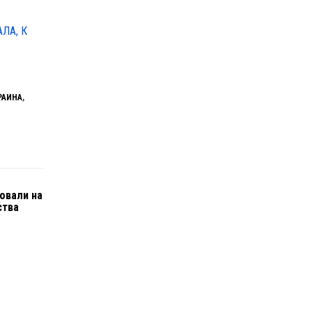
ЛА, К
РАИНА
,
овали на
ства