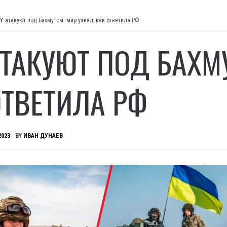
У атакуют под Бахмутом: мир узнал, как ответила РФ
АТАКУЮТ ПОД БАХМ
ОТВЕТИЛА РФ
2023
BY
ИВАН ДУНАЕВ