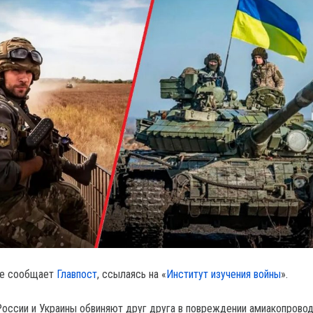
те сообщает
Главпост
, ссылаясь на «
Институт изучения войны
».
оссии и Украины обвиняют друг друга в повреждении амиакопрово