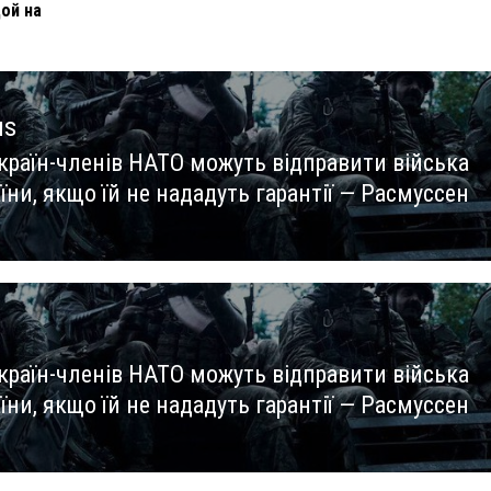
ой на
us
 країн-членів НАТО можуть відправити війська
us
їни, якщо їй не нададуть гарантії — Расмуссен
 країн-членів НАТО можуть відправити війська
їни, якщо їй не нададуть гарантії — Расмуссен