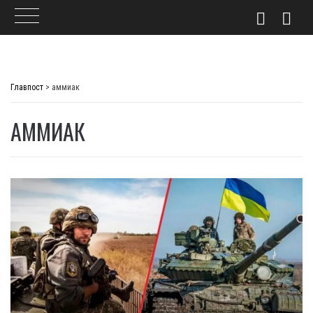
Skip
to
Главпост
>
аммиак
content
АММИАК