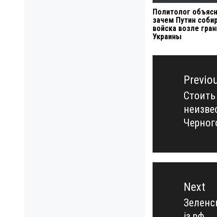
Политолог объясн
зачем Путин соби
войска возле гран
Украины
Навигация
по
Previo
записям
Стоить
Previo
неизве
post:
Черног
Next
Зеленс
Next
із рф