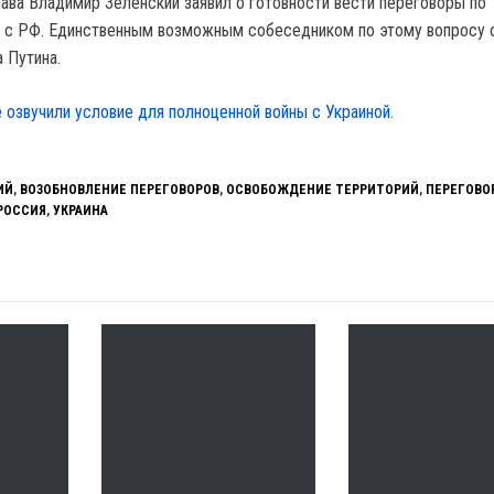
лава Владимир Зеленский заявил о готовности вести переговоры по
 с РФ. Единственным возможным собеседником по этому вопросу о
 Путина.
 озвучили условие для полноценной войны с Украиной.
ИЙ
,
ВОЗОБНОВЛЕНИЕ ПЕРЕГОВОРОВ
,
ОСВОБОЖДЕНИЕ ТЕРРИТОРИЙ
,
ПЕРЕГОВО
РОССИЯ
,
УКРАИНА