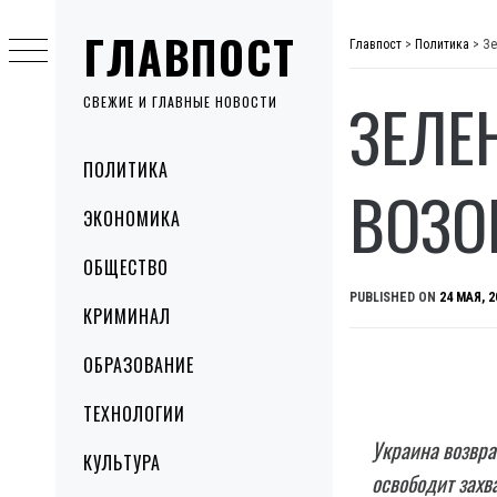
Skip
ГЛАВПОСТ
to
Главпост
>
Политика
>
Зе
content
ЗЕЛЕ
СВЕЖИЕ И ГЛАВНЫЕ НОВОСТИ
Primary
ПОЛИТИКА
Menu
ВОЗО
ЭКОНОМИКА
ОБЩЕСТВО
PUBLISHED ON
24 МАЯ, 2
КРИМИНАЛ
ОБРАЗОВАНИЕ
ТЕХНОЛОГИИ
Украина возвра
КУЛЬТУРА
освободит захв