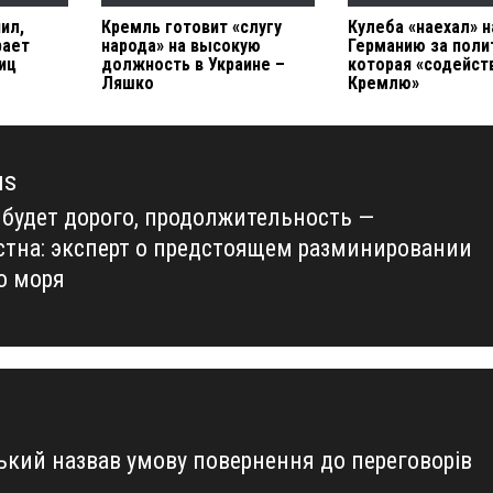
ил,
Кремль готовит «слугу
Кулеба «наехал» н
рает
народа» на высокую
Германию за поли
иц
должность в Украине –
которая «содейст
Ляшко
Кремлю»
us
 будет дорого, продолжительность —
us
стна: эксперт о предстоящем разминировании
о моря
ький назвав умову повернення до переговорів