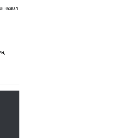
н назвал
РЫ
,