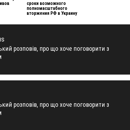
тивов
сроки возможного
полномасштабного
вторжения РФ в Украину
us
ький розповів, про що хоче поговорити з
us
м
ький розповів, про що хоче поговорити з
м