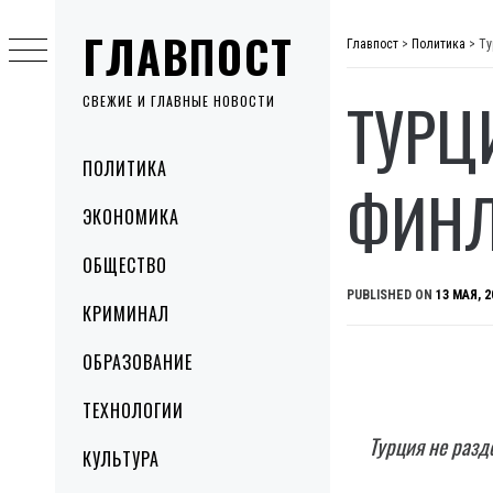
Skip
ГЛАВПОСТ
to
Главпост
>
Политика
>
Ту
content
ТУРЦ
СВЕЖИЕ И ГЛАВНЫЕ НОВОСТИ
Primary
ПОЛИТИКА
Menu
ФИНЛ
ЭКОНОМИКА
ОБЩЕСТВО
PUBLISHED ON
13 МАЯ, 2
КРИМИНАЛ
ОБРАЗОВАНИЕ
ТЕХНОЛОГИИ
Турция не разд
КУЛЬТУРА