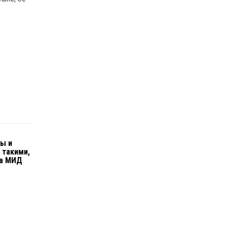
ы и
 такими,
ва МИД