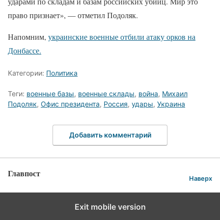
ударами по складам и базам российских убийц. Мир это
право признает», — отметил Подоляк.
Напомним,
украинские военные отбили атаку орков на
Донбассе.
Категории:
Политика
Теги:
военные базы
,
военные склады
,
война
,
Михаил
Подоляк
,
Офис президента
,
Россия
,
удары
,
Украина
Добавить комментарий
Главпост
Наверх
Exit mobile version