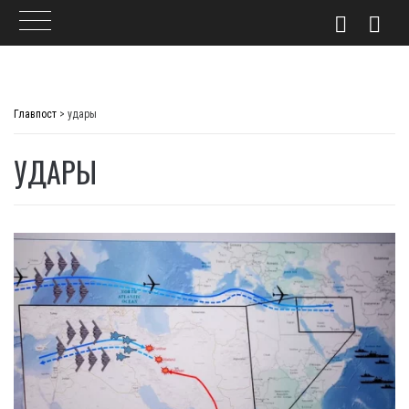
Skip
to
Главпост
>
удары
content
УДАРЫ