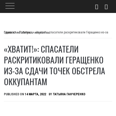
Skip
to
Главпост
>
Политика
>
«Хватит!»: спасатели раскритиковали Геращенко из-за сдачи точек обстрела оккупантам
content
«ХВАТИТ!»: СПАСАТЕЛИ
РАСКРИТИКОВАЛИ ГЕРАЩЕНКО
ИЗ-ЗА СДАЧИ ТОЧЕК ОБСТРЕЛА
ОККУПАНТАМ
PUBLISHED ON
14 МАРТА, 2022
BY
ТАТЬЯНА ГАНЧЕРЕНКО