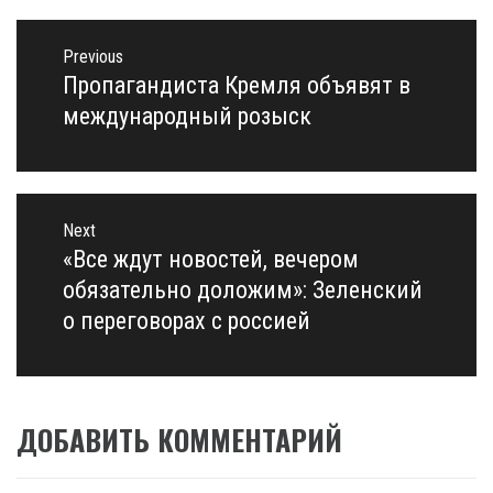
Навигация
по
Previous
записям
Пропагандиста Кремля объявят в
Previous
post:
международный розыск
Next
«Все ждут новостей, вечером
Next
post:
обязательно доложим»: Зеленский
о переговорах с россией
ДОБАВИТЬ КОММЕНТАРИЙ