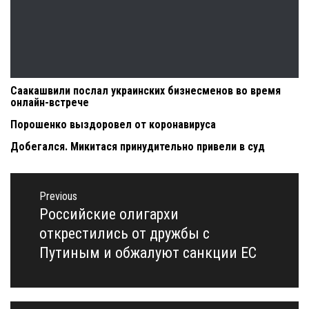
Саакашвили послал украинских бизнесменов во время
онлайн-встрече
Порошенко выздоровел от коронавируса
Добегался. Микитася принудительно привели в суд
Навигация
по
Previous
записям
Российские олигархи
Previous
post:
открестились от дружбы с
Путиным и обжалуют санкции ЕС