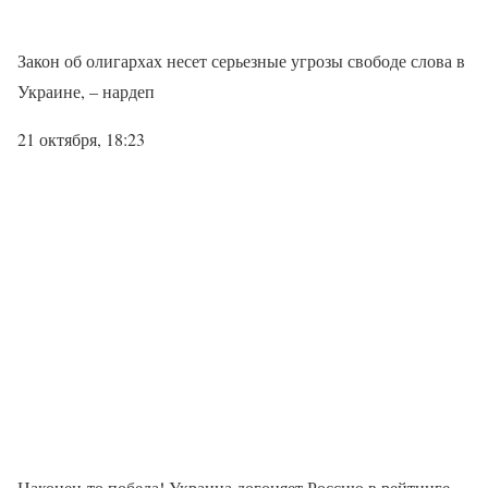
Закон об олигархах несет серьезные угрозы свободе слова в
Украине, – нардеп
21 октября, 18:23
Наконец-то победа! Украина догоняет Россию в рейтинге