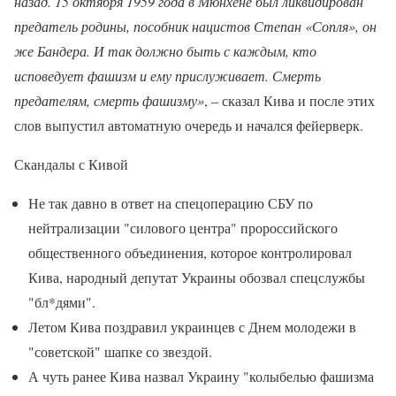
назад. 15 октября 1959 года в Мюнхене был ликвидирован
предатель родины, пособник нацистов Степан «Сопля», он
же Бандера. И так должно быть с каждым, кто
исповедует фашизм и ему прислуживает. Смерть
предателям, смерть фашизму»
, – сказал Кива и после этих
слов выпустил автоматную очередь и начался фейерверк.
Скандалы с Кивой
Не так давно в ответ на спецоперацию СБУ по
нейтрализации "силового центра" пророссийского
общественного объединения, которое контролировал
Кива, народный депутат Украины обозвал спецслужбы
"бл*дями".
Летом Кива поздравил украинцев с Днем молодежи в
"советской" шапке со звездой.
А чуть ранее Кива назвал Украину "колыбелью фашизма