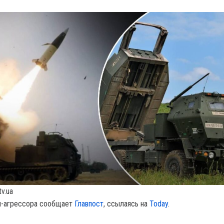
v.ua
ы-агрессора сообщает
Главпост
, ссылаясь на
Today
.