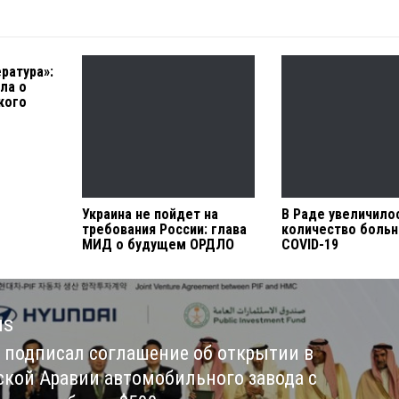
ратура»:
ла о
кого
Украина не пойдет на
В Раде увеличило
требования России: глава
количество боль
МИД о будущем ОРДЛО
COVID-19
us
i подписал соглашение об открытии в
us
ской Аравии автомобильного завода с