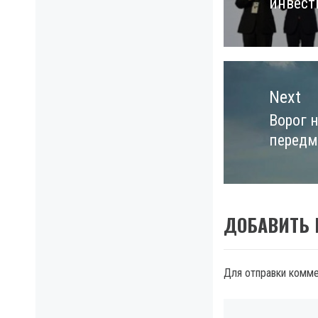
инвест
Next
Ворог н
Next
передмі
post:
ДОБАВИТЬ
Для отправки комм