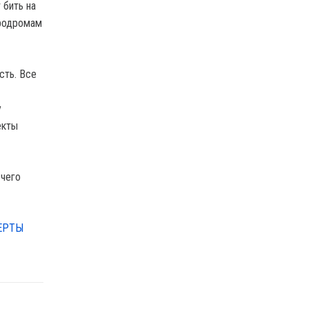
 бить на
эродромам
сть. Все
у
екты
 чего
ЕРТЫ