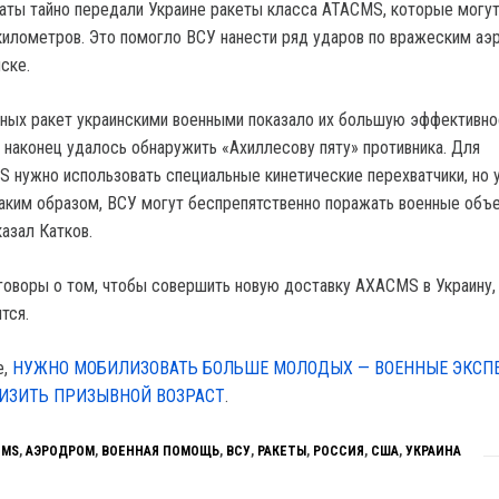
ты тайно передали Украине ракеты класса ATACMS, которые могут
километров. Это помогло ВСУ нанести ряд ударов по вражеским а
ске.
ных ракет украинскими военными показало их большую эффективно
о наконец удалось обнаружить «Ахиллесову пяту» противника. Для
 нужно использовать специальные кинетические перехватчики, но 
 Таким образом, ВСУ могут беспрепятственно поражать военные объ
азал Катков.
оворы о том, чтобы совершить новую доставку AXACMS в Украину,
тся.
е,
НУЖНО МОБИЛИЗОВАТЬ БОЛЬШЕ МОЛОДЫХ — ВОЕННЫЕ ЭКСП
ИЗИТЬ ПРИЗЫВНОЙ ВОЗРАСТ
.
CMS
,
АЭРОДРОМ
,
ВОЕННАЯ ПОМОЩЬ
,
ВСУ
,
РАКЕТЫ
,
РОССИЯ
,
США
,
УКРАИНА