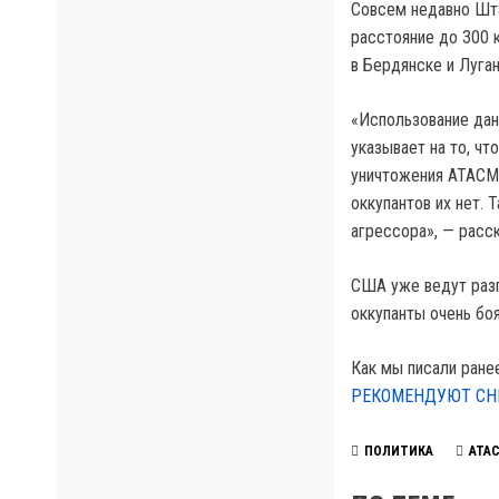
Совсем недавно Шта
расстояние до 300 
в Бердянске и Луган
«Использование дан
указывает на то, чт
уничтожения ATACMS
оккупантов их нет.
агрессора», — расск
США уже ведут разг
оккупанты очень боя
Как мы писали ране
РЕКОМЕНДУЮТ СН
ПОЛИТИКА
ATA