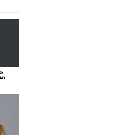
сь
ных