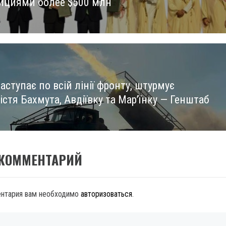
ициями более $500 млн
аступає по всій лінії фронту, штурмує
стя Бахмута, Авдіївку та Мар’їнку — Генштаб
 КОММЕНТАРИЙ
ентария вам необходимо
авторизоваться
.