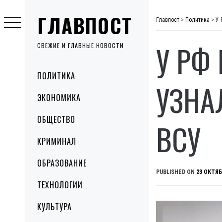
Skip
ГЛАВПОСТ
to
Главпост
>
Политика
>
У 
content
У РФ
СВЕЖИЕ И ГЛАВНЫЕ НОВОСТИ
Primary
ПОЛИТИКА
Menu
УЗНА
ЭКОНОМИКА
ОБЩЕСТВО
ВСУ
КРИМИНАЛ
ОБРАЗОВАНИЕ
PUBLISHED ON
23 ОКТЯБ
ТЕХНОЛОГИИ
КУЛЬТУРА