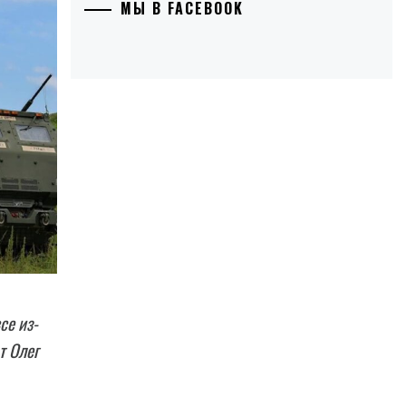
МЫ В FACEBOOK
се из-
т Олег