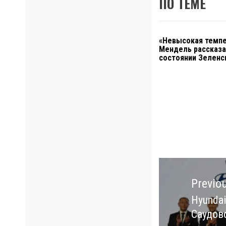
ПО ТЕМЕ
«Невысокая темпе
Мендель рассказа
состоянии Зеленс
Навигация
по
Previo
записям
Hyunda
Previo
Саудов
post: