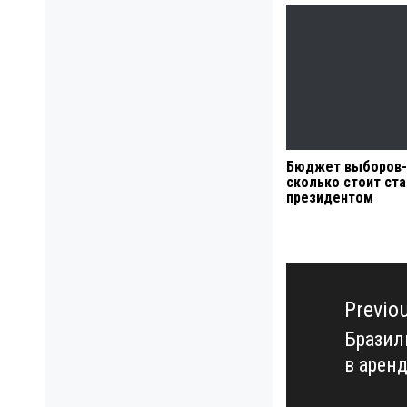
Бюджет выборов-
сколько стоит ста
президентом
Навигация
по
Previo
записям
Бразил
Previo
в арен
post: