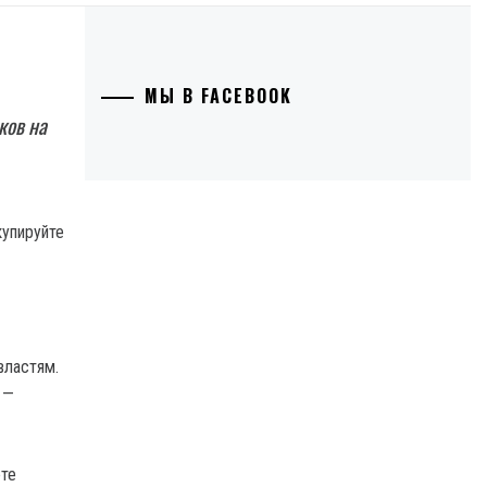
МЫ В FACEBOOK
ков на
властям.
 —
ете