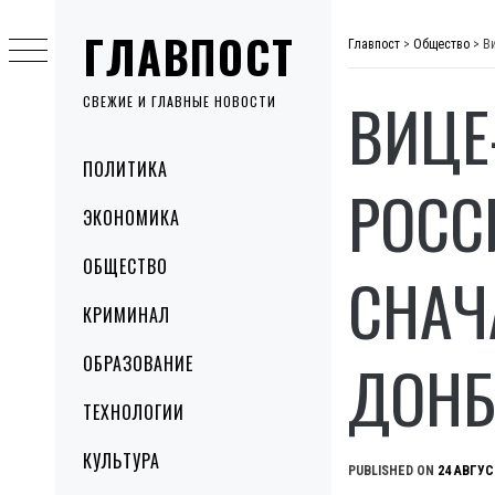
Skip
ГЛАВПОСТ
to
Главпост
>
Общество
>
В
content
ВИЦЕ
СВЕЖИЕ И ГЛАВНЫЕ НОВОСТИ
Primary
ПОЛИТИКА
Menu
РОСС
ЭКОНОМИКА
ОБЩЕСТВО
СНАЧ
КРИМИНАЛ
ДОНБ
ОБРАЗОВАНИЕ
ТЕХНОЛОГИИ
КУЛЬТУРА
PUBLISHED ON
24 АВГУС