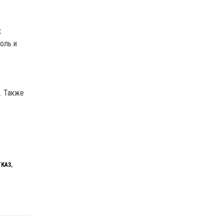
к
оль и
. Также
ТКАЗ
,