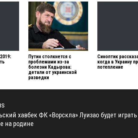
2019:
Путин столкнется с
Синоптик рассказ
ть
проблемами из-за
когда в Украину п
болезни Кадырова:
потепление
детали от украинской
разведки
us
ьский хавбек ФК «Ворскла» Луизао будет играть
us
де на родине