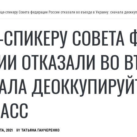
ице-спикеру Совета федерации России отказали во въезде в Украину: сначала деокку
-СПИКЕРУ СОВЕТА
ИИ ОТКАЗАЛИ ВО В
АЛА ДЕОККУПИРУЙ
АСС
ТА, 2021
BY
ТАТЬЯНА ГАНЧЕРЕНКО