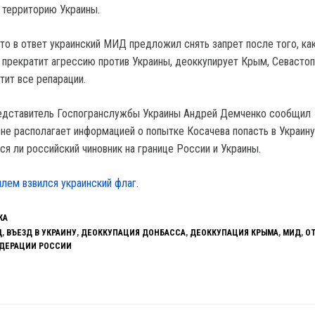
 территорию Украины.
что в ответ украинский МИД предложил снять запрет после того, ка
 прекратит агрессию против Украины, деоккупирует Крым, Севастоп
тит все репарации.
редставитель Госпогранслужбы Украины Андрей Демченко сообщил
 не располагает информацией о попытке Косачева попасть в Украину
лся ли российский чиновник на границе России и Украины.
лем взвился украинский флаг.
КА
Д
,
ВЪЕЗД В УКРАИНУ
,
ДЕОККУПАЦИЯ ДОНБАССА
,
ДЕОККУПАЦИЯ КРЫМА
,
МИД
,
О
ДЕРАЦИИ РОССИИ