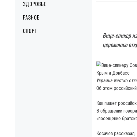
ЗДОРОВЬЕ
РАЗНОЕ
СПОРТ
Вице-спикер из
церемонию отк
​Украина жестко отк
Об этом российский
Как пишет российски
В обращении говори
«посещение братско
Косачев рассказал,