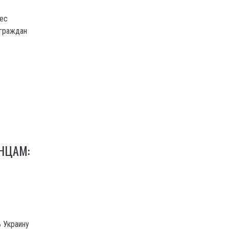
нес
 граждан
НЦАМ:
 Украину