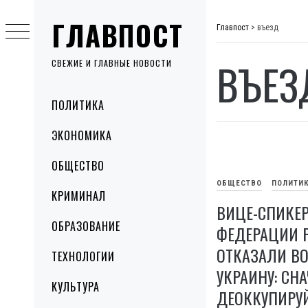
Skip
ГЛАВПОСТ
to
Главпост
>
въезд
content
ВЪЕЗ
СВЕЖИЕ И ГЛАВНЫЕ НОВОСТИ
Primary
ПОЛИТИКА
Menu
ЭКОНОМИКА
ОБЩЕСТВО
ОБЩЕСТВО
ПОЛИТИ
КРИМИНАЛ
ВИЦЕ-СПИКЕР
ОБРАЗОВАНИЕ
ФЕДЕРАЦИИ 
ОТКАЗАЛИ ВО
ТЕХНОЛОГИИ
УКРАИНУ: СН
КУЛЬТУРА
ДЕОККУПИРУ