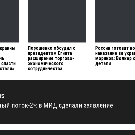
Украины
Порошенко обсудил с
России готовят н
президентом Египта
наказание за укра
чь
расширение торгово-
моряков: Волкер
 спасти
экономического
детали
стали»
сотрудничества
us
ный поток-2»: в МИД сделали заявление
us