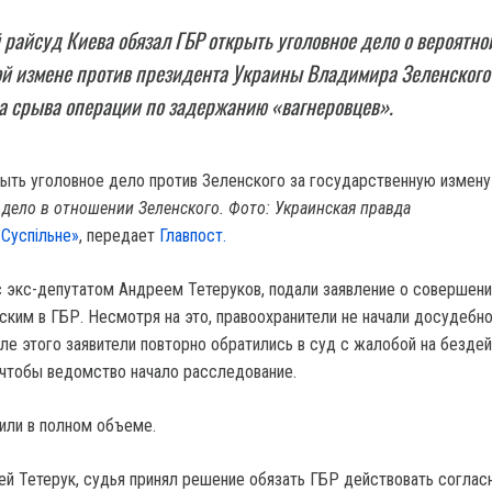
райсуд Киева обязал ГБР открыть уголовное дело о вероятно
й измене против президента Украины Владимира Зеленского 
а срыва операции по задержанию «вагнеровцев».
 дело в отношении Зеленского. Фото: Украинская правда
«Суспільне»
, передает
Главпост.
 с экс-депутатом Андреем Тетеруков, подали заявление о совершени
ским в ГБР. Несмотря на это, правоохранители не начали досудебн
ле этого заявители повторно обратились в суд с жалобой на безде
 чтобы ведомство начало расследование.
или в полном объеме.
ей Тетерук, судья принял решение обязать ГБР действовать соглас