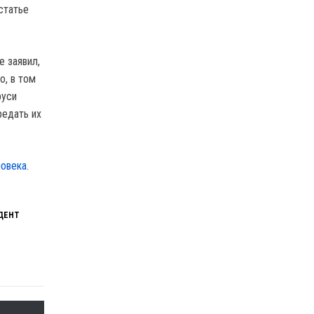
статье
е заявил,
о, в том
руси
редать их
овека.
ДЕНТ