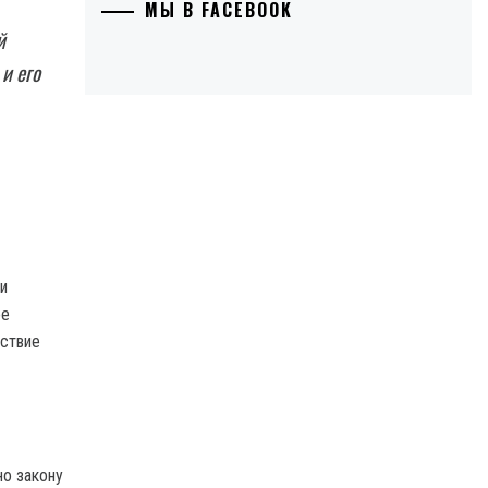
МЫ В FACEBOOK
й
и его
и
ое
йствие
но закону