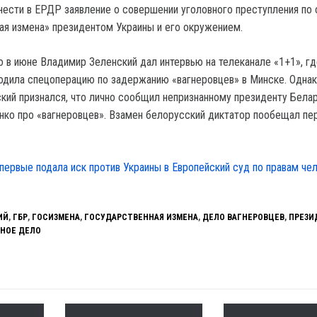
внести в ЕРДР заявление о совершении уголовного преступления по 
ая измена» президентом Украины и его окружением.
о в июне Владимир Зеленский дал интервью на телеканале «1+1», гд
водила спецоперацию по задержанию «вагнеровцев» в Минске. Однак
кий признался, что лично сообщил непризнанному президенту Бела
ко про «вагнеровцев». Взамен белорусский диктатор пообещал пе
.
первые подала иск против Украины в Европейский суд по правам чел
ИЙ
,
ГБР
,
ГОСИЗМЕНА
,
ГОСУДАРСТВЕННАЯ ИЗМЕНА
,
ДЕЛО ВАГНЕРОВЦЕВ
,
ПРЕЗИ
НОЕ ДЕЛО