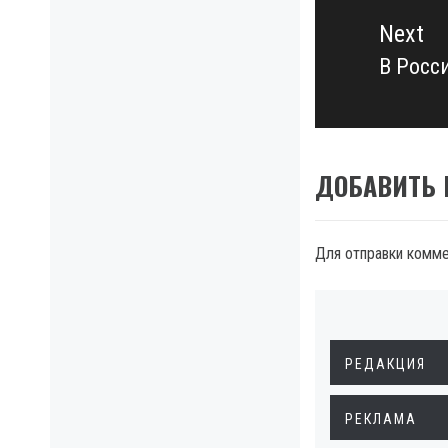
Next
В Росс
Next
post:
ДОБАВИТЬ
Для отправки комм
РЕДАКЦИЯ
РЕКЛАМА