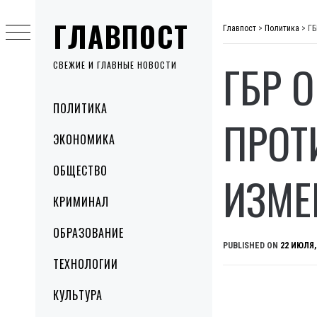
Skip
ГЛАВПОСТ
to
Главпост
>
Политика
>
ГБ
content
ГБР 
СВЕЖИЕ И ГЛАВНЫЕ НОВОСТИ
Primary
ПОЛИТИКА
Menu
ПРОТ
ЭКОНОМИКА
ОБЩЕСТВО
ИЗМЕ
КРИМИНАЛ
ОБРАЗОВАНИЕ
PUBLISHED ON
22 ИЮЛЯ,
ТЕХНОЛОГИИ
КУЛЬТУРА