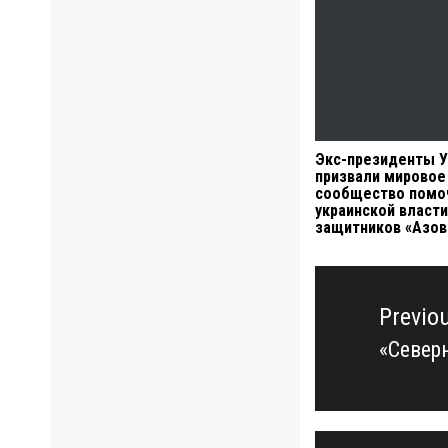
Экс-президенты 
призвали мировое
сообщество помо
украинской власти
защитников «Азов
Навигация
по
Previo
записям
«Север
Previo
post: