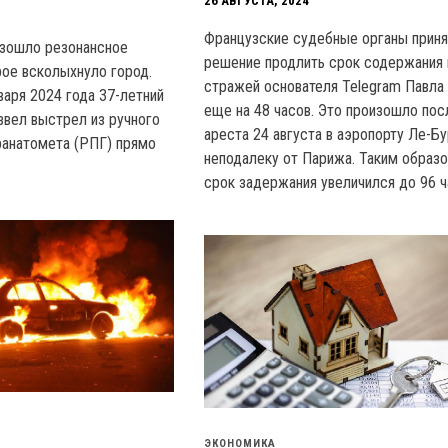
26 АВГУСТА, 2024
Французские судебные органы прин
изошло резонансное
решение продлить срок содержания 
рое всколыхнуло город.
стражей основателя Telegram Павла
варя 2024 года 37-летний
еще на 48 часов. Это произошло пос
звел выстрел из ручного
ареста 24 августа в аэропорту Ле-Б
ранатомета (РПГ) прямо
неподалеку от Парижа. Таким образ
срок задержания увеличился до 96 ч
ЭКОНОМИКА