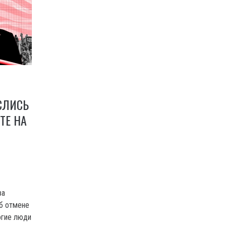
СЛИСЬ
ТЕ НА
за
б отмене
огие люди