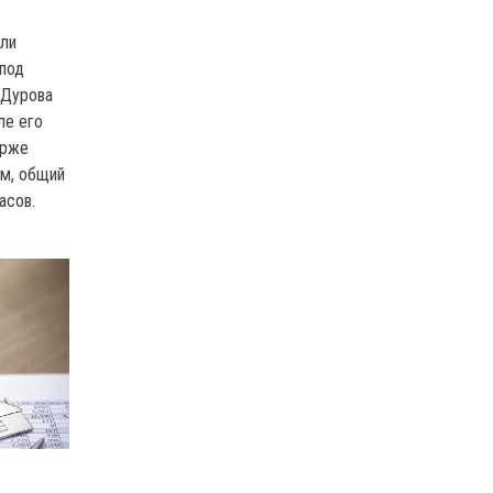
яли
под
 Дурова
ле его
урже
ом, общий
асов.