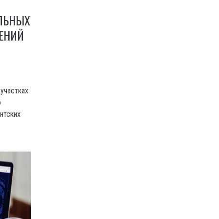
Т
ЕЛЬНЫХ
ЩЕНИЙ
 участках
о
нтских