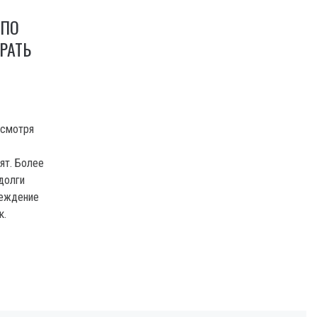
 ПО
РАТЬ
есмотря
ят. Более
 долги
реждение
к.