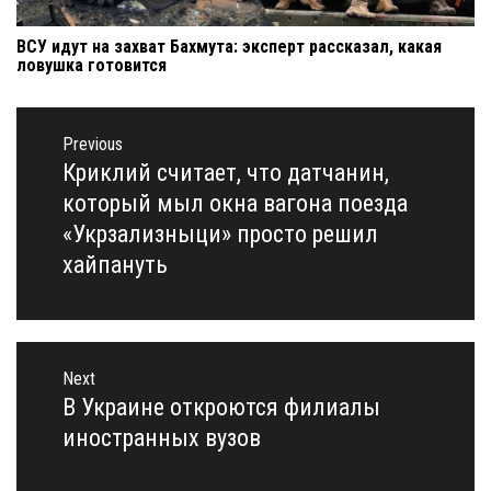
ВСУ идут на захват Бахмута: эксперт рассказал, какая
ловушка готовится
Навигация
по
Previous
записям
Криклий считает, что датчанин,
Previous
post:
который мыл окна вагона поезда
«Укрзализныци» просто решил
хайпануть
Next
В Украине откроются филиалы
Next
post:
иностранных вузов