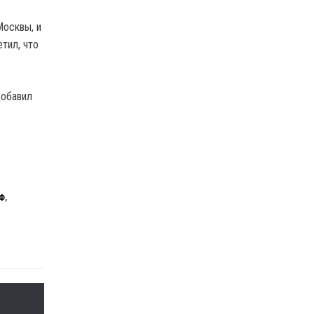
Москвы, и
тил, что
добавил
Ф
,