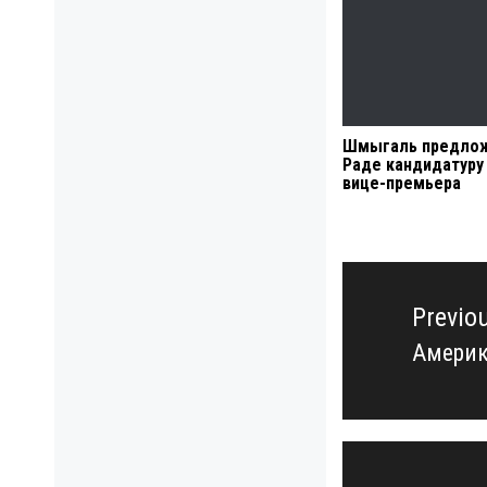
Шмыгаль предло
Раде кандидатуру
вице-премьера
Навигация
по
Previo
записям
Америк
Previo
post: