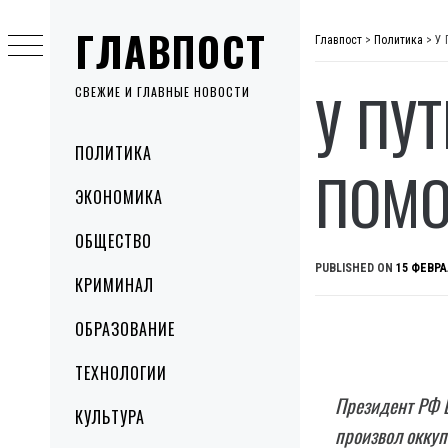
Skip
ГЛАВПОСТ
to
Главпост
>
Политика
>
У 
content
У ПУ
СВЕЖИЕ И ГЛАВНЫЕ НОВОСТИ
Primary
ПОЛИТИКА
Menu
ПОМО
ЭКОНОМИКА
ОБЩЕСТВО
PUBLISHED ON
15 ФЕВРА
КРИМИНАЛ
ОБРАЗОВАНИЕ
ТЕХНОЛОГИИ
Президент РФ В
КУЛЬТУРА
произвол окку