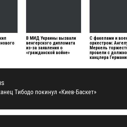
жил
В МИД Украины вызвали
С факелами и во
 нового
венгерского дипломата
оркестром: Ангел
из-за заявления о
Меркель торжест
«гражданской войне»
провели с должно
канцлера Германи
us
анец Тибодо покинул «Киев-Баскет»
us