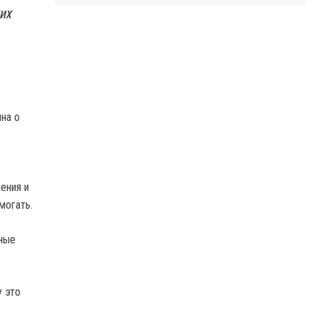
их
на о
ения и
могать.
нные
у это