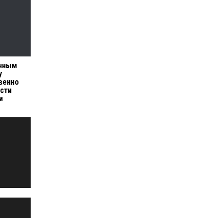
енным
у
венно
сти
и