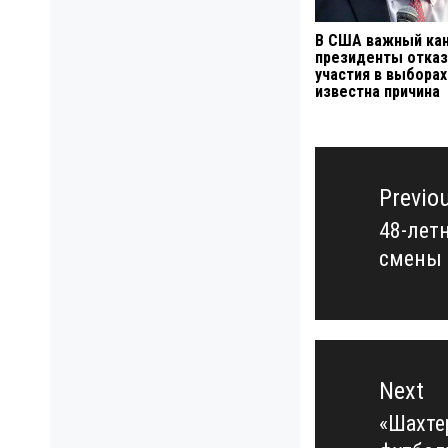
В США важный кан
президенты отказ
участия в выборах
известна причина
Навигация
по
Previo
записям
48-лет
Previo
смены 
post:
Next
«Шахте
Next