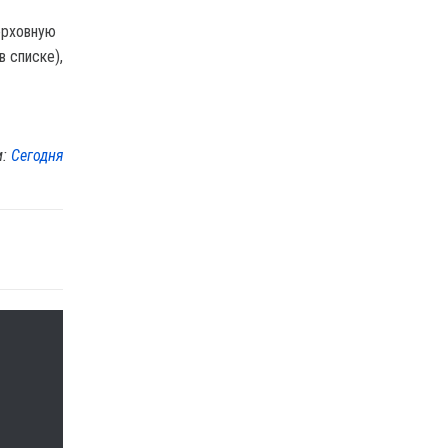
ерховную
 списке),
м:
Сегодня