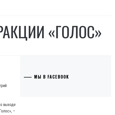
РАКЦИИ «ГОЛОС»
МЫ В FACEBOOK
трий
 о выходе
Голос», –