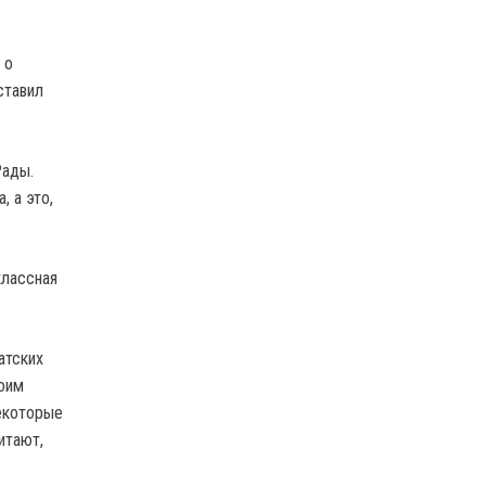
 о
ставил
Рады.
, а это,
классная
атских
воим
екоторые
итают,