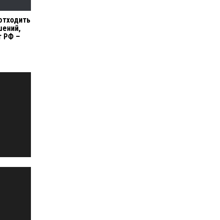
 отходить
шений,
т РФ –