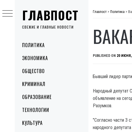
Skip
ГЛАВПОСТ
to
Главпост
>
Политика
>
Ва
content
ВАКА
СВЕЖИЕ И ГЛАВНЫЕ НОВОСТИ
Primary
ПОЛИТИКА
Menu
PUBLISHED ON
20 ИЮНЯ,
ЭКОНОМИКА
ОБЩЕСТВО
Бывший лидер парти
КРИМИНАЛ
Народный депутат С
ОБРАЗОВАНИЕ
объявление на сег
Разумков.
ТЕХНОЛОГИИ
"Согласно части 3 
КУЛЬТУРА
народного депутата