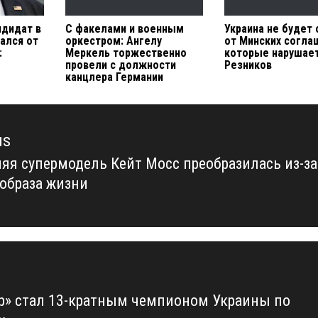
дидат в
С факелами и военным
Украина не будет
ался от
оркестром: Ангелу
от Минских согла
:
Меркель торжественно
которые нарушае
провели с должности
Резников
канцлера Германии
us
няя супермодель Кейт Мосс преобразилась из-за
us
образа жизни
р» стал 13-кратным чемпионом Украины по