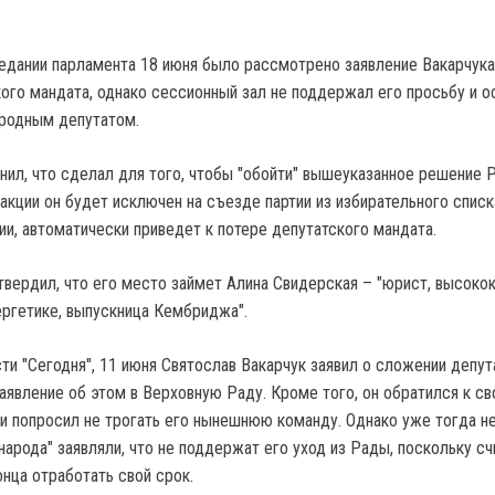
седании парламента 18 июня было рассмотрено заявление Вакарчука
ого мандата, однако сессионный зал не поддержал его просьбу и о
ародным депутатом.
нил, что сделал для того, чтобы "обойти" вышеуказанное решение 
кции он будет исключен на съезде партии из избирательного списка
ии, автоматически приведет к потере депутатского мандата.
твердил, что его место займет Алина Свидерская – "юрист, высоко
ергетике, выпускница Кембриджа".
ти "Сегодня", 11 июня Святослав Вакарчук заявил о сложении депут
заявление об этом в Верховную Раду. Кроме того, он обратился к с
 попросил не трогать его нынешнюю команду. Однако уже тогда н
народа" заявляли, что не поддержат его уход из Рады, поскольку сч
нца отработать свой срок.