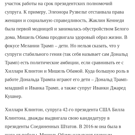
участок работы на срок президентских полномочий
супруга. К примеру, Элеонора Рузвельт отстаивала права
женщин и социальную справедливость, Жаклин Кеннеди
была первой модницей и занималась обустройством Белого
дома, Мишель Обама продвигала здоровый образ жизни. В
фокусе Мелании Трамп – дети. Но нельзя сказать, что у
супруги стабильного гения (так себя называет сам Дональд
Трамп) есть политические амбиции, если сравнивать ее с
Хиллари Клинтон и Мишель Обамой. Куда большую роль в
работе Дональда Трампа играют его дети – Дональд Трамп-
младший и Иванка Трамп, а также супруг Иванки Джаред
Кушнер.
Хиллари Клинтон, супруга 42-го президента США Билла
Клинтона, дважды выдвигала свою кандидатуру в
президенты Соединенных Штатов. В 2016-м она была в
шаге от победы. Мишель Обаму называют главным