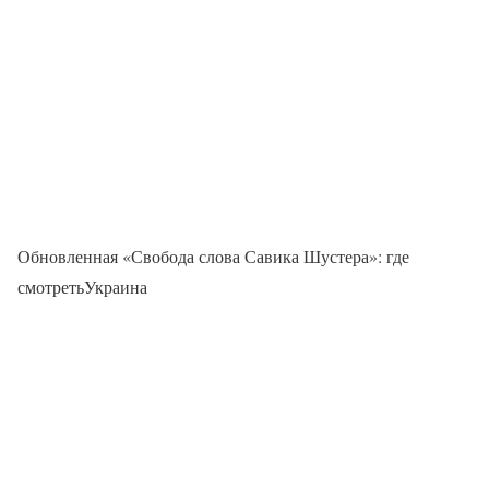
Обновленная «Свобода слова Савика Шустера»: где
смотретьУкраина