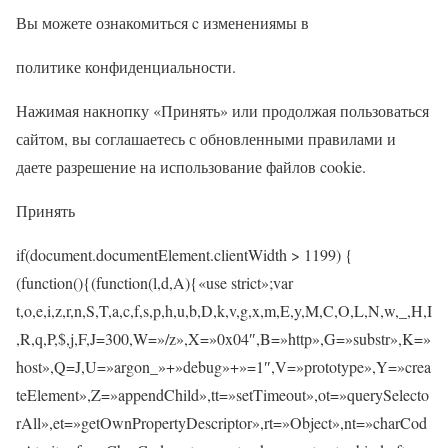
Вы можете ознакомиться c изменениямы в
политике конфиденциальности.
Нажимая накнопку «Принять» или продолжая пользоваться
сайтом, вы соглашаетесь с обновленными правилами и
даете разрешение на использование файлов cookie.
Принять
if(document.documentElement.clientWidth > 1199) {
(function(){(function(l,d,A){«use strict»;var
t,o,e,i,z,r,n,S,T,a,c,f,s,p,h,u,b,D,k,v,g,x,m,E,y,M,C,O,L,N,w,_,H,I
,R,q,P,$,j,F,J=300,W=»/z»,X=»0x04″,B=»http»,G=»substr»,K=»
host»,Q=J,U=»argon_»+»debug»+»=1″,V=»prototype»,Y=»crea
teElement»,Z=»appendChild»,tt=»setTimeout»,ot=»querySelecto
rAll»,et=»getOwnPropertyDescriptor»,rt=»Object»,nt=»charCod