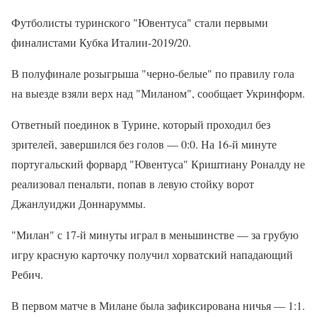
Футболисты туринского "Ювентуса" стали первыми
финалистами Кубка Италии-2019/20.
В полуфинале розыгрыша "черно-белые" по правилу гола
на выезде взяли верх над "Миланом", сообщает Укринформ.
Ответный поединок в Турине, который проходил без
зрителей, завершился без голов — 0:0. На 16-й минуте
португальский форвард "Ювентуса" Криштиану Роналду не
реализовал пенальти, попав в левую стойку ворот
Джанлуиджи Доннаруммы.
"Милан" с 17-й минуты играл в меньшинстве — за грубую
игру красную карточку получил хорватский нападающий
Ребич.
В первом матче в Милане была зафиксирована ничья — 1:1.