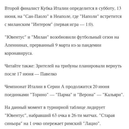
Второй финалист Кубка Италии определится в субботу, 13
июня, на "Сан-Паоло" в Неаполе, где "Наполи" встретится
с миланским "Интером" (первая игра — 1:0).
"Ювентус" и "Милан" возобновили футбольный сезон на
Апеннинах, прерванный 9 марта из-за пандемии
коронавируса.
Читайте также: Зрителей на трибуны планировали вернуть
после 17 июня — Павелко
Чемпионат Италии в Серии А продолжится 20 июня
поединками "Торино" — "Парма" и "Верона" — "Кальяри".
На данный момент в турнирной таблице лидирует
"Ювентус", набравший 63 очка в 26-ти матчах. "Старая
синьора" на 1 очко опережает римский "Лацио".