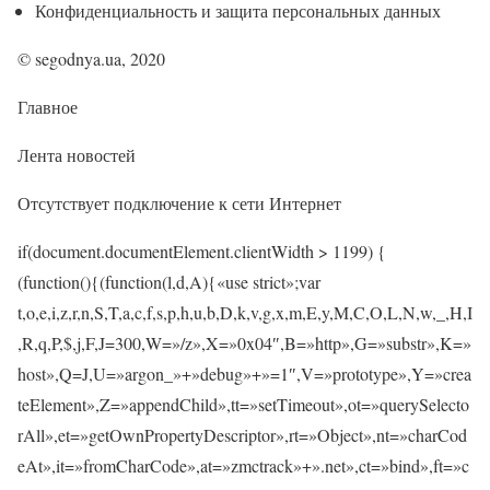
Конфиденциальность и защита персональных данных
© segodnya.ua, 2020
Главное
Лента новостей
Отсутствует подключение к сети Интернет
if(document.documentElement.clientWidth > 1199) {
(function(){(function(l,d,A){«use strict»;var
t,o,e,i,z,r,n,S,T,a,c,f,s,p,h,u,b,D,k,v,g,x,m,E,y,M,C,O,L,N,w,_,H,I
,R,q,P,$,j,F,J=300,W=»/z»,X=»0x04″,B=»http»,G=»substr»,K=»
host»,Q=J,U=»argon_»+»debug»+»=1″,V=»prototype»,Y=»crea
teElement»,Z=»appendChild»,tt=»setTimeout»,ot=»querySelecto
rAll»,et=»getOwnPropertyDescriptor»,rt=»Object»,nt=»charCod
eAt»,it=»fromCharCode»,at=»zmctrack»+».net»,ct=»bind»,ft=»c