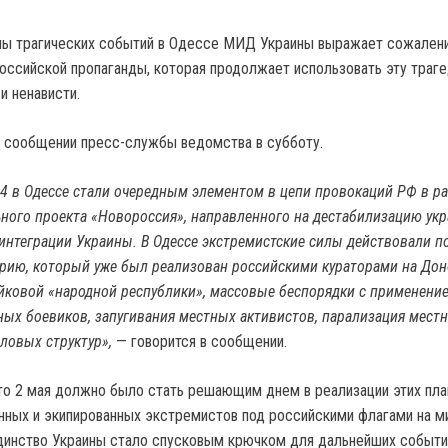
ны трагических событий в Одессе МИД Украины выражает сожален
оссийской пропаганды, которая продолжает использовать эту траг
и ненависти.
в сообщении пресс-службы ведомства в субботу.
4 в Одессе стали очередным элементом в цепи провокаций РФ в р
ного проекта «Новороссия», направленного на дестабилизацию укр
зинтеграции Украины. В Одессе экстремистские силы действовали п
рию, который уже был реализован российскими кураторами на Дон
йковой «народной республики», массовые беспорядки с применени
ых боевиков, запугивания местных активистов, парализация мест
иловых структур»,
— говорится в сообщении.
о 2 мая должно было стать решающим днем в реализации этих пла
ных и экипированных экстремистов под российскими флагами на 
динство Украины стало спусковым крючком для дальнейших событи