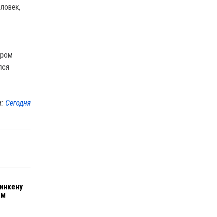
ловек,
ором
лся
м:
Сегодня
инкену
ам