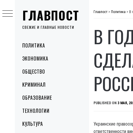
Skip
ГЛАВПОСТ
to
Главпост
>
Политика
>
В 
content
В ГО
СВЕЖИЕ И ГЛАВНЫЕ НОВОСТИ
Primary
ПОЛИТИКА
Menu
СДЕЛ
ЭКОНОМИКА
ОБЩЕСТВО
РОСС
КРИМИНАЛ
ОБРАЗОВАНИЕ
PUBLISHED ON
3 МАЯ, 20
ТЕХНОЛОГИИ
КУЛЬТУРА
Украинские правоох
ответственности ви