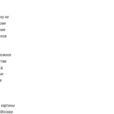
зу не
Доме
оме
юзов
зможное
атам
уд
ые
е
й картины
. Москва