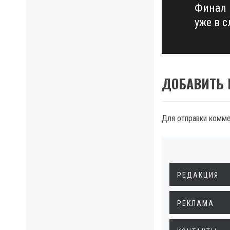
Финал 
Next
уже в 
post:
ДОБАВИТЬ
Для отправки комм
РЕДАКЦИЯ
РЕКЛАМА