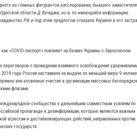
одного из главных фигурантов расследования, бывшего заместителя
Одесской области Д.Фучеджи, но и, по имеющейся информации,
ражданство РФ и под этим предлогом отказала Украине в его экстр
 как «COVID-паспорт» повлияет на безвиз Украины с Евросоюзом
ах переговоров о проведении взаимного освобождения удерживаемы
 2019 года Россия настаивала на выдаче по меньшей мере 9 челове
прямое или косвенное участие в организации массовых беспорядко
кими флагами.
еждународное сообщество к дальнейшим совместным усилиям по
ссийской пропаганде и дезинформации, которые являются важным
ой агрессии и дестабилизирующих действий, направленных против
ческих государств.