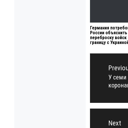
Германия потребо
России объяснить
переброску войск 
границу с Украино
Навигация
по
Previo
записям
У семи
Previo
корона
post:
Next