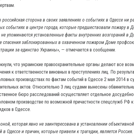
ертвам.
 российская сторона в своих заявлениях о событиях в Одессе ни ра
ых событиях в центре города, которые предшествовали пожару в 
 не упоминаются установленные факты внутренних возгораний в Д
же спасения заблокированных в охваченном пожаром Доме профсо
трации за единство Украины»,
— отмечается в сообщении.
кнули, что украинские правоохранительные органы делают все во
чения к ответственности виновных в преступлениях лиц. По результ
оловных производствах по фактам событий в Одессе 2 мая 2014 в с
нительных актов. Относительно 3 лиц судами вынесены обвинительн
рственное бюро расследований осуществляет отдельное досудебно
оловном производстве по возможной причастности спецслужб РФ к
ядков в Одессе.
оной, которая явно не заинтересована в установлении объективно
й в Одессе и причин, которые привели к трагедии, является Россия