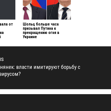
вала от
Шольц больше часа
призывал Путина к
на
прекращению огня в
й
Украине
us
 нянек: власти имитируют борьбу с
us
вирусом?