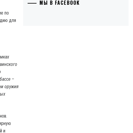
МЫ В FACEBOOK
ие по
едию для
амках
аинского
о
бассе –
ем оружия
ных
нов.
мирную
й и