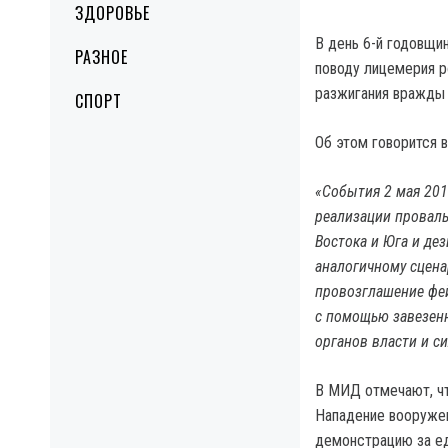
ЗДОРОВЬЕ
В день 6-й годовщи
РАЗНОЕ
поводу лицемерия р
разжигания вражды 
СПОРТ
Об этом говорится 
«События 2 мая 201
реализации проваль
Востока и Юга и де
аналогичному сцена
провозглашение фе
с помощью завезенн
органов власти и с
В МИД отмечают, чт
Нападение вооружен
демонстрацию за е