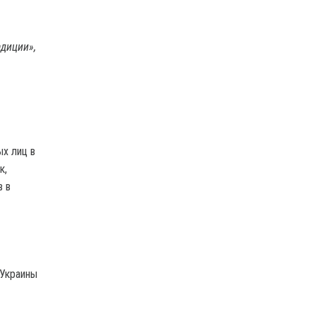
адиции»,
х лиц в
к,
в в
 Украины