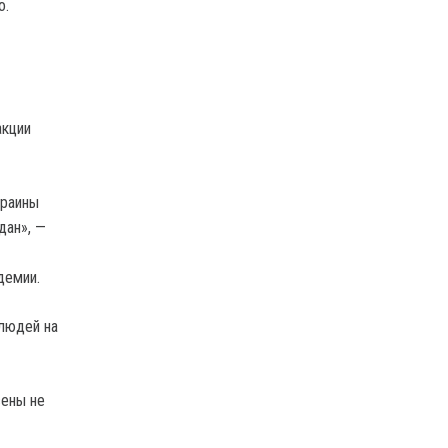
о.
акции
краины
дан», —
демии.
 людей на
сены не