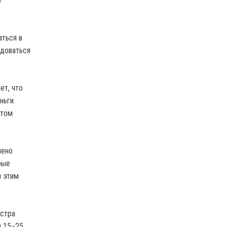
о
аться в
одоваться
ет, что
ньги.
ктом
лено
рые
л этим
истра
ы 15−25