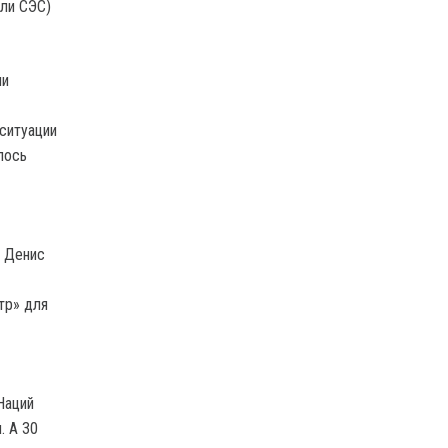
али СЭС)
ии
ситуации
лось
m Денис
тр» для
Наций
. А 30