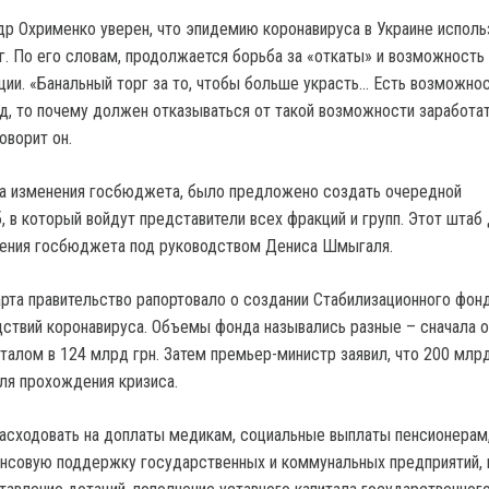
р Охрименко уверен, что эпидемию коронавируса в Украине исполь
г. По его словам, продолжается борьба за «откаты» и возможность
ации. «Банальный торг за то, чтобы больше украсть… Есть возможно
д, то почему должен отказываться от такой возможности заработат
оворит он.
ла изменения госбюджета, было предложено создать очередной
, в который войдут представители всех фракций и групп. Этот штаб
нения госбюджета под руководством Дениса Шмыгаля.
рта правительство рапортовало о создании Стабилизационного фон
ствий коронавируса. Объемы фонда назывались разные – сначала о
талом в 124 млрд грн. Затем премьер-министр заявил, что 200 млрд
ля прохождения кризиса.
асходовать на доплаты медикам, социальные выплаты пенсионерам,
нсовую поддержку государственных и коммунальных предприятий, 