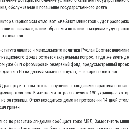
тавление дотаций, пополнение уставного капитала государственног
ния, обслуживание и погашение государственного долга.
иктор Скаршевский отмечает: «Кабинет министров будет распоряж
а они не написали, каким образом и по каким принципам будут расх
татировал он.
института анализа и менеджмента политики Руслан Бортник напомина
лизационного фонда остается актуальным вопрос, а где же взять де
вом уже был сформирован резервный фонд, предусмотренный прое
юджета. «Но на данный момент он пуст», — говорит политолог.
 рапортует о том, что за нарушение гражданами карантина состав
дминпротоколов. В частности, штраф получили 130 украинцев, кото
 из-за границы. Отказ находиться дома на протяжении 14 дней стои
сяч гривен.
гноз по развитию эпидемии сообщает тоже МВД. Заместитель мин
аины Антон Геращенко сообщил, что пик эпидемии примерно на дат