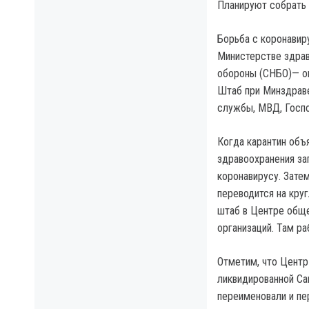
Планируют собрать 
Борьба с коронавир
Министерстве здрав
обороны (СНБО)— оп
Штаб при Минздраве
службы, МВД, Госп
Когда карантин объя
здравоохранения за
коронавирусу. Зате
переводится на кру
штаб в Центре обще
организаций. Там р
Отметим, что Центр
ликвидированной Са
переименовали и пе