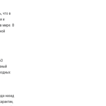
, что в
и и
в мире. В
ной
БО
ивный
ародных
ода назад
арантин,