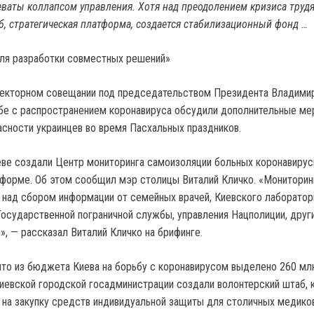
еваты коллапсом управления. Хотя над преодолением кризиса трудя
, стратегическая платформа, создается стабилизационный фонд …
ля разработки совместных решений»
екторном совещании под председательством Президента Владими
бе с распространением коронавируса обсудили дополнительные ме
сности украинцев во время Пасхальных праздников.
ве создали Центр мониторинга самоизоляции больных коронавирус
 форме. Об этом сообщил мэр столицы Виталий Кличко. «Монитори
 над сбором информации от семейных врачей, Киевского лаборатор
Государственной пограничной службы, управления Нацполиции, друг
», — рассказал Виталий Кличко на брифинге.
что из бюджета Киева на борьбу с коронавирусом выделено 260 млн
Киевской городской госадминистрации создали волонтерский штаб, 
 на закупку средств индивидуальной защиты для столичных медиков