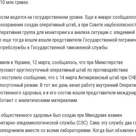
10 млн гривен .
усом ведется на государственном уровне. Еще в январе сообщалось
оохранения создан оперативный штаб, а при Совете нацбезопасност
еративная группа для мониторинга и анализа ситуации с эпидемией 
 еще тогда вошли вошли представители Государственной погранич
отребслужбы и Государственной таможенной службы.
вили в Украине, 12 марта, сообщалось, что при Министерстве
пускают круглосуточный оперативный штаб по противодействию
м поступило сообщение, что с 14 марта Антикризисный штаб при СН
глосуточный режим. В тот же день начал работу внутренний Операт
ственного здоровья, и в его состав вошли представители междун
аботают с аналитическими материалами.
 общественного здоровья был создан при Минздраве взамен
нитарно-эпидемиологической службы (СЭС). Саму эту службу два г
реподчинили вместе со всеми лабораториями. Когда был объявлен к