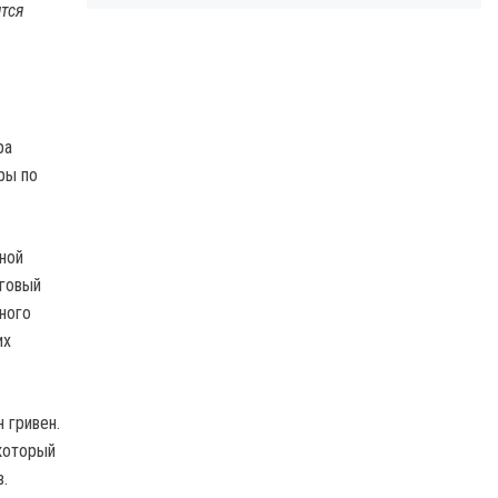
тся
ра
ры по
ной
нговый
ного
их
 гривен.
который
.