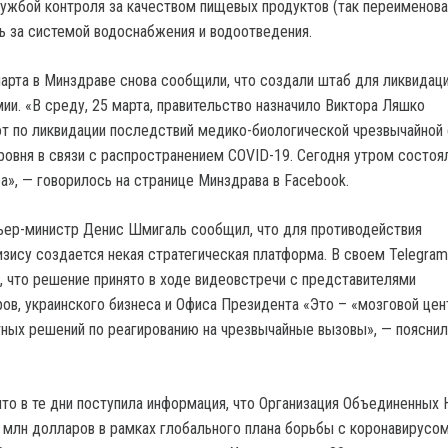
ужбой контроля за качеством пищевых продуктов (так переименов
ь за системой водоснабжения и водоотведения.
 марта в Минздраве снова сообщили, что создали штаб для ликвидац
ии. «В среду, 25 марта, правительство назначило Виктора Ляшко
т по ликвидации последствий медико-биологической чрезвычайной 
ровня в связи с распространением COVID-19. Сегодня утром состоя
а», — говорилось на странице Минздрава в Facebook.
ьер-министр Денис Шмигаль сообщил, что для противодействия
зису создается некая стратегическая платформа. В своем Telegra
 что решение принято в ходе видеовстречи с представителями
ров, украинского бизнеса и Офиса Президента «Это – «мозговой цен
ных решений по реагированию на чрезвычайные вызовы», — пояснил
что в те дни поступила информация, что Организация Объединенных 
 млн долларов в рамках глобального плана борьбы с коронавирусом