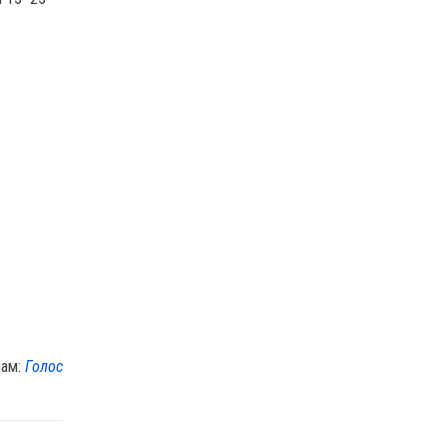
лам:
Голос