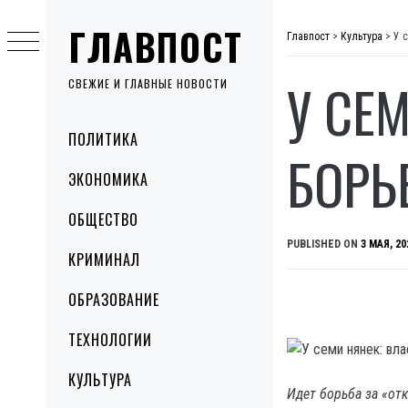
Skip
ГЛАВПОСТ
to
Главпост
>
Культура
>
У 
content
У СЕ
СВЕЖИЕ И ГЛАВНЫЕ НОВОСТИ
Primary
ПОЛИТИКА
Menu
БОРЬ
ЭКОНОМИКА
ОБЩЕСТВО
PUBLISHED ON
3 МАЯ, 20
КРИМИНАЛ
ОБРАЗОВАНИЕ
ТЕХНОЛОГИИ
КУЛЬТУРА
Идет борьба за «от