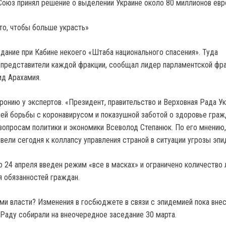
Союз принял решение о выделении Украине около 80 миллионов евр
 то, чтобы больше украсть»
дание при Кабине некоего «Штаба национального спасения». Туда
 представители каждой фракции, сообщал лидер парламентской фр
ид Арахамия.
ронию у экспертов. «Президент, правительство и Верховная Рада У
ей борьбы с коронавирусом и показушной заботой о здоровье граж
 вопросам политики и экономики Всеволод Степанюк. По его мнению,
вели сегодня к коллапсу управления страной в ситуации угрозы эпи
по 24 апреля введен режим «все в масках» и ограничено количество
я обязанностей граждан.
ями власти? Изменения в госбюджете в связи с эпидемией пока вне
 Раду собирали на внеочередное заседание 30 марта.