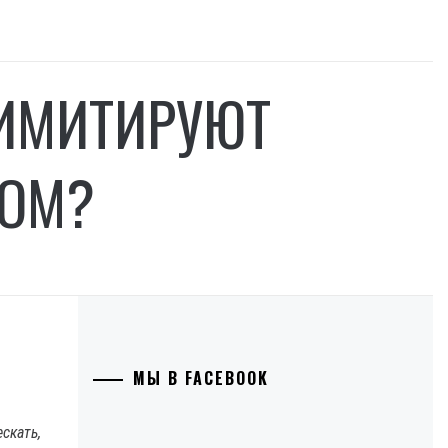
 ИМИТИРУЮТ
СОМ?
МЫ В FACEBOOK
скать,