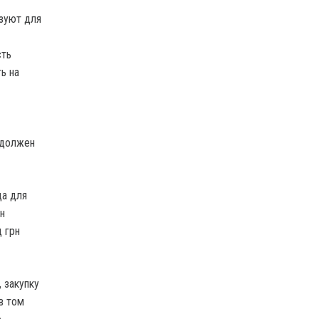
зуют для
сть
ь на
 должен
да для
н
 грн
 закупку
в том