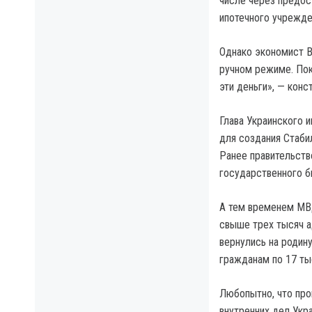
числе через предос
ипотечного учрежде
Однако экономист В
ручном режиме. Пок
эти деньги», — конс
Глава Украинского 
для создания Стаби
Ранее правительст
государственного б
А тем временем МВД
свыше трех тысяч а
вернулись на родину
гражданам по 17 ты
Любопытно, что про
внутренних дел Укр