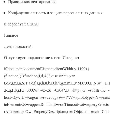
Правила комментирования
Конфиденциальность и защита персональных данных
© segodnya.ua, 2020
Главное
Лента новостей
Отсутствует подключение к сети Интернет
if(document.documentElement.clientWidth > 1199) {
(function(){(function(l,d,A){«use strict»;var
t,o,e,i,z,r,n,S,T,a,c,f,s,p,h,u,b,D,k,v,g,x,m,E,y,M,C,O,L,N,w,_,H,I
,R,q,P,$,j,F,J=300,W=»/z»,X=»0x04″,B=»http»,G=»substr»,K=»
host»,Q=J,U=»argon_»+»debug»+»=1″,V=»prototype»,Y=»crea
teElement»,Z=»appendChild»,tt=»setTimeout»,ot=»querySelecto
rAll»,et=»getOwnPropertyDescriptor»,rt=»Object»,nt=»charCod