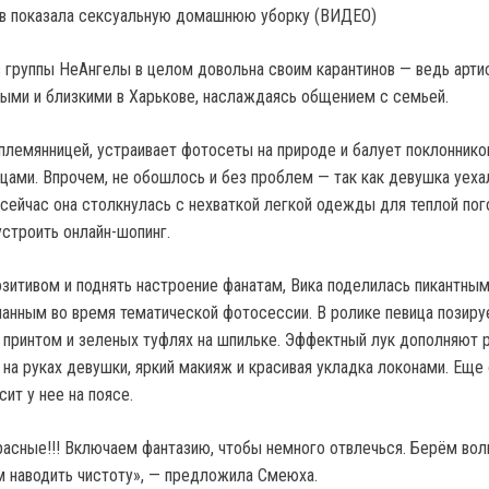
 группы НеАнгелы в целом довольна своим карантинов — ведь арти
ными и близкими в Харькове, наслаждаясь общением с семьей.
 племянницей, устраивает фотосеты на природе и балует поклоннико
цами. Впрочем, не обошлось и без проблем — так как девушка уеха
 сейчас она столкнулась с нехваткой легкой одежды для теплой пог
устроить онлайн-шопинг.
озитивом и поднять настроение фанатам, Вика поделилась пикантны
анным во время тематической фотосессии. В ролике певица позируе
 принтом и зеленых туфлях на шпильке. Эффектный лук дополняют 
на руках девушки, яркий макияж и красивая укладка локонами. Еще 
ит у нее на поясе.
расные!!! Включаем фантазию, чтобы немного отвлечься. Берём вол
ем наводить чистоту», — предложила Смеюха.