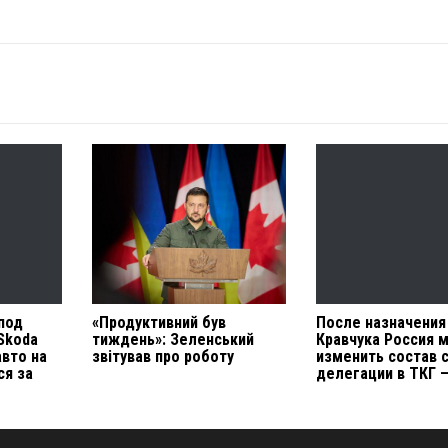
под
«Продуктивний був
После назначения
Skoda
тиждень»: Зеленський
Кравчука Россия 
авто на
звітував про роботу
изменить состав 
ся за
делегации в ТКГ 