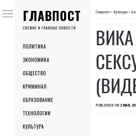
Skip
ГЛАВПОСТ
to
Главпост
>
Культура
>
Ви
content
ВИКА
СВЕЖИЕ И ГЛАВНЫЕ НОВОСТИ
Primary
ПОЛИТИКА
Menu
СЕКС
ЭКОНОМИКА
ОБЩЕСТВО
(ВИД
КРИМИНАЛ
ОБРАЗОВАНИЕ
PUBLISHED ON
2 МАЯ, 20
ТЕХНОЛОГИИ
КУЛЬТУРА