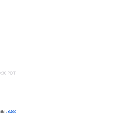
9:30 PDT
лам:
Голос