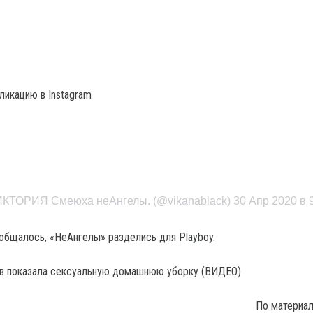
ликацию в Instagram
ИКТОРИЯ Смеюха неАнгелы. (@vikanablack) 30 Апр 2020 в 
общалось, «НеАнгелы» разделись для Playboy.
По материа