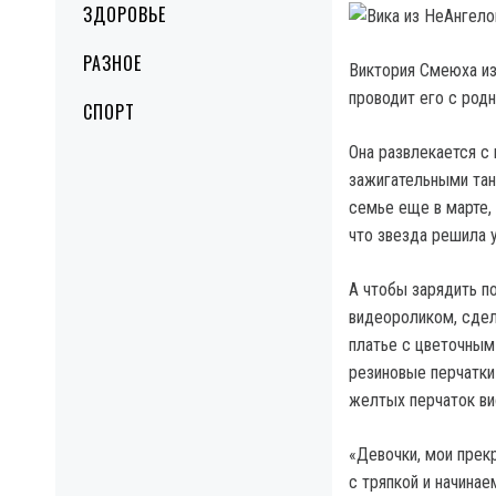
ЗДОРОВЬЕ
РАЗНОЕ
Виктория Смеюха из
проводит его с род
СПОРТ
Она развлекается с
зажигательными тан
семье еще в марте,
что звезда решила 
А чтобы зарядить п
видеороликом, сдел
платье с цветочным
резиновые перчатки 
желтых перчаток вис
«Девочки, мои прек
с тряпкой и начина