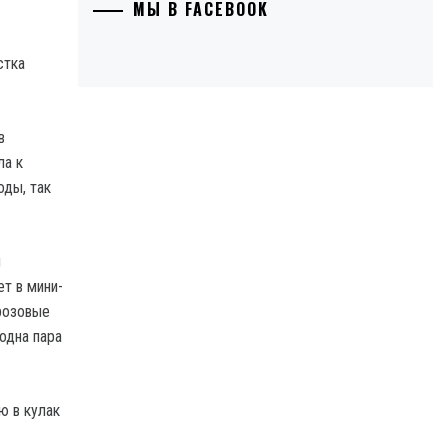
МЫ В FACEBOOK
стка
в
ла к
оды, так
м
т в мини-
розовые
одна пара
ю в кулак