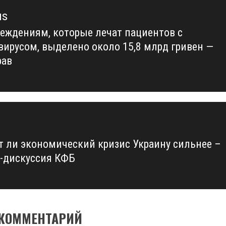
us
еждениям, которые лечат пациентов с
us
вирусом, выделено около 15,8 млрд гривен —
рав
т ли экономический кризис Украину сильнее –
-дискуссия КФБ
 КОММЕНТАРИЙ