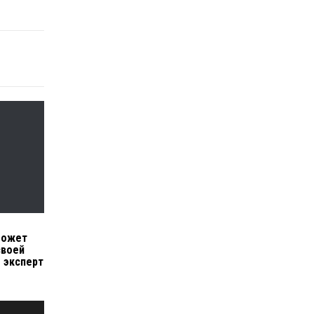
может
своей
– эксперт