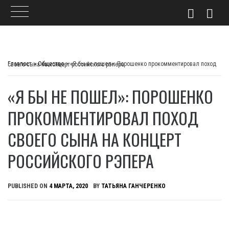
Skip
to
Главпост
>
Общество
>
«Я бы не пошел»: Порошенко прокомментировал поход своего сына на концерт российского рэпера
content
«Я БЫ НЕ ПОШЕЛ»: ПОРОШЕНКО
ПРОКОММЕНТИРОВАЛ ПОХОД
СВОЕГО СЫНА НА КОНЦЕРТ
РОССИЙСКОГО РЭПЕРА
PUBLISHED ON
4 МАРТА, 2020
BY
ТАТЬЯНА ГАНЧЕРЕНКО