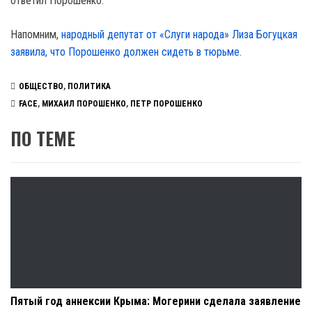
ответил Порошенко.
Напомним,
народный депутат от «Слуги народа» Лиза Богуцкая
заявила, что Порошенко должен сидеть в тюрьме.
ОБЩЕСТВО
,
ПОЛИТИКА
FACE
,
МИХАИЛ ПОРОШЕНКО
,
ПЕТР ПОРОШЕНКО
ПО ТЕМЕ
Пятый год аннексии Крыма: Могерини сделала заявление