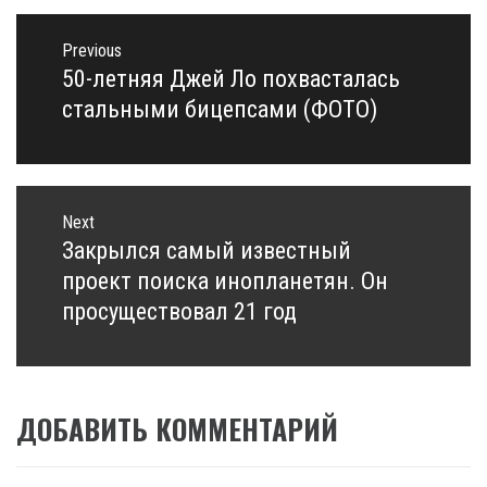
Навигация
по
Previous
записям
50-летняя Джей Ло похвасталась
Previous
post:
стальными бицепсами (ФОТО)
Next
Закрылся самый известный
Next
post:
проект поиска инопланетян. Он
просуществовал 21 год
ДОБАВИТЬ КОММЕНТАРИЙ