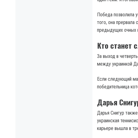
Победа позволила у
того, она прервала
предыдущих очных 
Кто станет 
За выход в четверт
между украинкой Да
Если следующий мат
победительница кот
Дарья Снигу
Дарья Снигур такж
украинская тенниси
карьерe вышла в тре