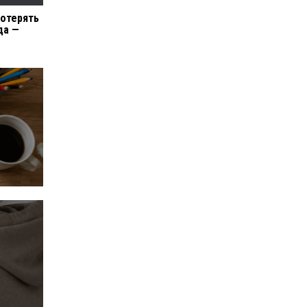
отерять
да —