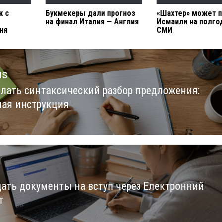
к с
Букмекеры дали прогноз
«Шахтер» может п
на финал Италия — Англия
Исмаили на полго
ня
СМИ
us
елать синтаксический разбор предложения:
us
ая инструкция
дать документы на вступ через Електронний
т