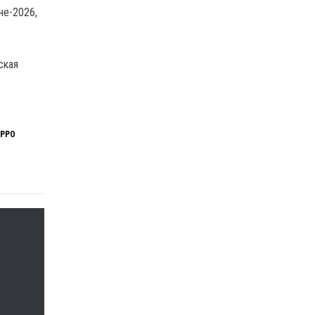
не-2026,
ская
АРРО