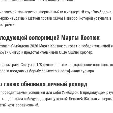
краинской теннисистке впервые выйти в четвертый круг Уимблдона.
 серию неудачных матчей против Эммы Наварро, которой уступала в
встречах.
следующей соперницей Марты Костюк
ьфинал Уимблдона-2026 Марта Костюк сыграет с победительницей 
рьей Снигур и представительницей США Эшлин Крюгер.
ч выиграет Снигур, в 1/8 финала состоится украинское противостоя
орого продолжит борьбу за место в полуфинале турнира.
р также обновила личный рекорд
е проводит самый успешный для себя Уимблдон. В предыдущем рау
стка одержала победу над француженкой Леолией Жанжан и впервы
тий круг соревнований.