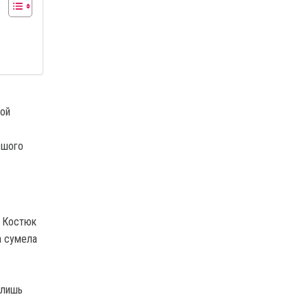
мой
ьшого
а Костюк
а сумела
 лишь