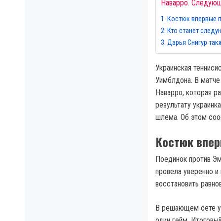
Наварро. Следующ
Костюк впервые п
Кто станет след
Дарья Снигур так
Украинская тенниси
Уимблдона. В матче
Наварро, которая р
результату украинк
шлема. Об этом со
Костюк впер
Поединок против Эм
провела уверенно и 
восстановить равнов
В решающем сете ук
один гейм. Итоговый