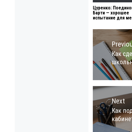
Цуренко: Поедино
Барти — хорошее
испытание для ме
Навигация
по
Previo
записям
Как сд
Previo
школьн
post:
Next
Как по
Next
кабине
post: