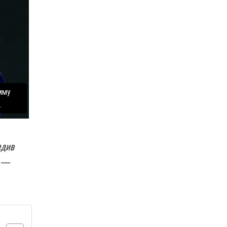
мму
.
едив
р —