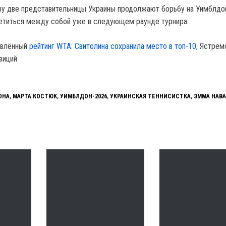
зу две представительницы Украины продолжают борьбу на Уимблдо
етиться между собой уже в следующем раунде турнира.
овлённый
рейтинг WTA: Свитолина сохранила место в топ-10,
Ястрем
зиций
ОНА
,
МАРТА КОСТЮК
,
УИМБЛДОН-2026
,
УКРАИНСКАЯ ТЕННИСИСТКА
,
ЭММА НАВ