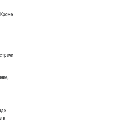
 Кроме
встречи
ние,
нде
е в