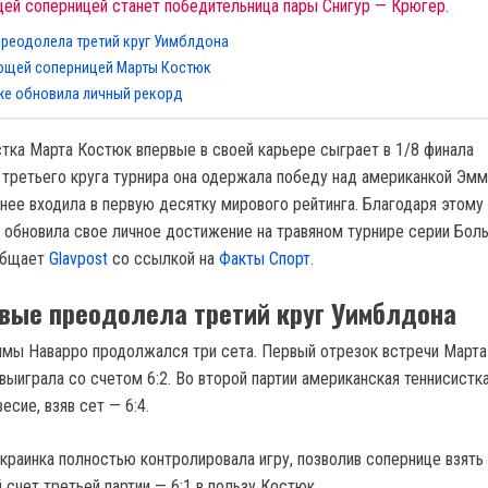
ей соперницей станет победительница пары Снигур — Крюгер.
реодолела третий круг Уимблдона
ующей соперницей Марты Костюк
же обновила личный рекорд
стка Марта Костюк впервые в своей карьере сыграет в 1/8 финала
 третьего круга турнира она одержала победу над американкой Эм
анее входила в первую десятку мирового рейтинга. Благодаря этому
а обновила свое личное достижение на травяном турнире серии Бол
общает
Glavpost
со ссылкой на
Факты Спорт.
вые преодолела третий круг Уимблдона
мы Наварро продолжался три сета. Первый отрезок встречи Март
выиграла со счетом 6:2. Во второй партии американская теннисистк
есие, взяв сет — 6:4.
раинка полностью контролировала игру, позволив сопернице взять
 счет третьей партии — 6:1 в пользу Костюк.