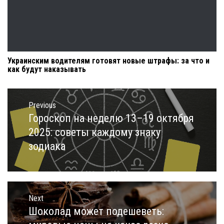
Украинским водителям готовят новые штрафы: за что и
как будут наказывать
Навигация
по
Previous
записям
Гороскоп на неделю 13–19 октября
Previous
post:
2025: советы каждому знаку
зодиака
Next
Шоколад может подешеветь:
Next
post: