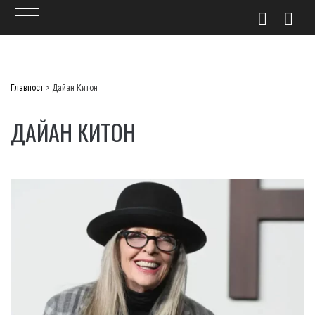
Skip
to
Главпост
>
Дайан Китон
content
ДАЙАН КИТОН