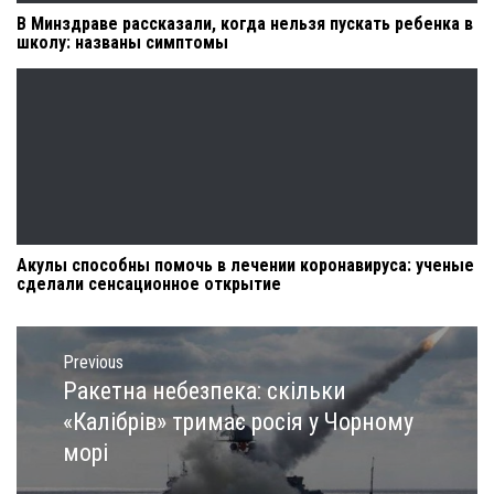
В Минздраве рассказали, когда нельзя пускать ребенка в
школу: названы симптомы
Акулы способны помочь в лечении коронавируса: ученые
сделали сенсационное открытие
Навигация
по
Previous
записям
Ракетна небезпека: скільки
Previous
post:
«Калібрів» тримає росія у Чорному
морі