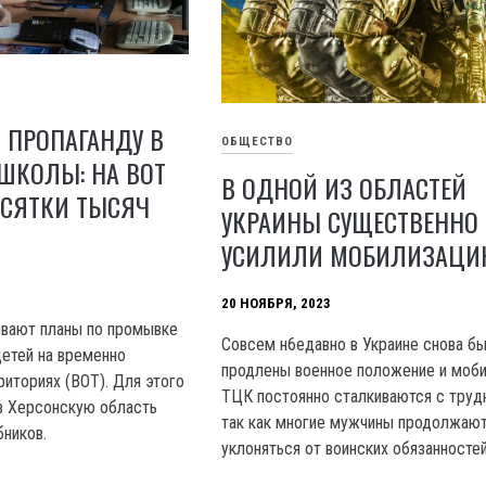
 ПРОПАГАНДУ В
ОБЩЕСТВО
ШКОЛЫ: НА ВОТ
В ОДНОЙ ИЗ ОБЛАСТЕЙ
ЕСЯТКИ ТЫСЯЧ
УКРАИНЫ СУЩЕСТВЕННО
УСИЛИЛИ МОБИЛИЗАЦИ
20 НОЯБРЯ, 2023
ывают планы по промывке
Совсем н6едавно в Украине снова б
детей на временно
продлены военное положение и моби
риториях (ВОТ). Для этого
ТЦК постоянно сталкиваются с труд
 в Херсонскую область
так как многие мужчины продолжаю
бников.
уклоняться от воинских обязанностей