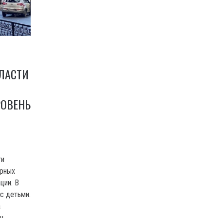
ЛАСТИ
РОВЕНЬ
ти
ирных
ции. В
с детьми.
а
н.