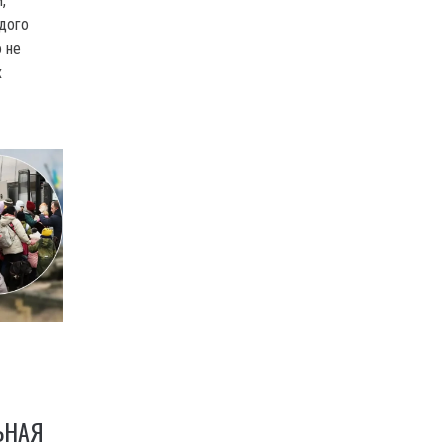
,
дого
о не
х
ЬНАЯ