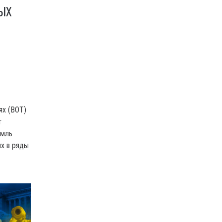
ЫХ
ях (ВОТ)
т
емль
ых в ряды