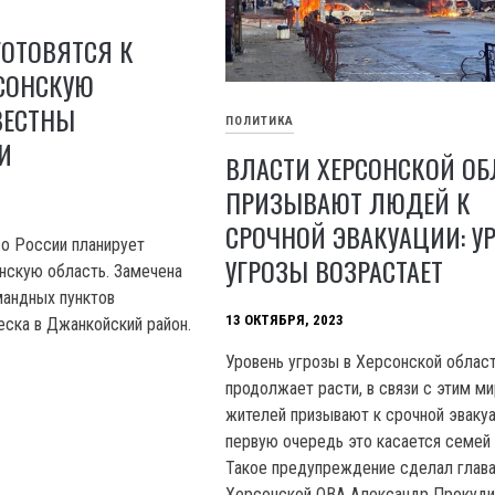
ГОТОВЯТСЯ К
РСОНСКУЮ
ВЕСТНЫ
ПОЛИТИКА
И
ВЛАСТИ ХЕРСОНСКОЙ ОБ
ПРИЗЫВАЮТ ЛЮДЕЙ К
СРОЧНОЙ ЭВАКУАЦИИ: У
о России планирует
УГРОЗЫ ВОЗРАСТАЕТ
онскую область. Замечена
мандных пунктов
13 ОКТЯБРЯ, 2023
еска в Джанкойский район.
Уровень угрозы в Херсонской облас
продолжает расти, в связи с этим м
жителей призывают к срочной эвакуа
первую очередь это касается семей 
Такое предупреждение сделал глав
Херсонской OBA Александр Прокуди