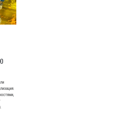
Ю
ыли
лизация.
ностями,
т
.