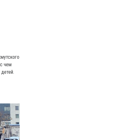
хмутского
 с чем
 детей.