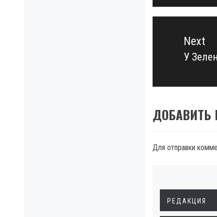
Next
У Зелен
Next
post:
ДОБАВИТЬ
Для отправки комм
РЕДАКЦИЯ