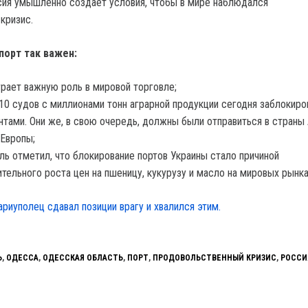
ссия умышленно создает условия, чтобы в мире наблюдался
кризис.
порт так важен:
грает важную роль в мировой торговле;
10 судов с миллионами тонн аграрной продукции сегодня заблокир
нтами. Они же, в свою очередь, должны были отправиться в страны
 Европы;
ь отметил, что блокирование портов Украины стало причиной
тельного роста цен на пшеницу, кукурузу и масло на мировых рынка
риуполец сдавал позиции врагу и хвалился этим.
Ь
,
ОДЕССА
,
ОДЕССКАЯ ОБЛАСТЬ
,
ПОРТ
,
ПРОДОВОЛЬСТВЕННЫЙ КРИЗИС
,
РОССИ