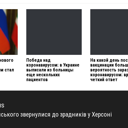
нового
Победа над
На какой день по
коронавирусом: в Украине
вакцинации боль
им стал
выписали из больницы
вероятность зара
еще нескольких
коронавирусом: в
пациентов
четкий ответ
us
ського звернулися до зрадників у Херсоні
us