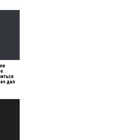
сле
ше
зиться
рач дал