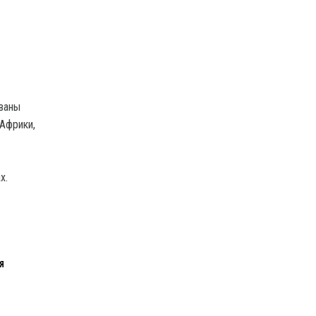
ованы
 Африки,
х.
Я