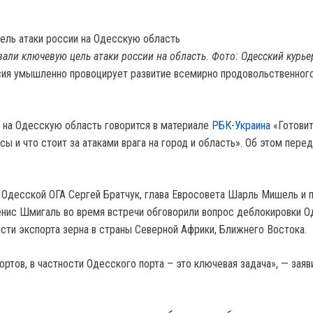
вали ключевую цель атаки россии на область. Фото: Одесский курье
ия умышленно провоцирует развитие всемирно продовольственного
и на Одесскую область говорится в материале
РБК-Украина
«Готовит
ы и что стоит за атаками врага на город и область». Об этом пере
 Одесской ОГА Сергей Братчук, глава Евросовета Шарль Мишель и 
нис Шмигаль во время встречи обговорили вопрос деблокировки О
сти экспорта зерна в страны Северной Африки, Ближнего Востока.
ртов, в частности Одесского порта – это ключевая задача», — заяв