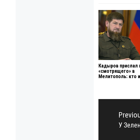
Кадыров прислал 
«смотрящего» в
Мелитополь: кто 
Навигация
по
Previo
записям
У Зелен
Previo
post: