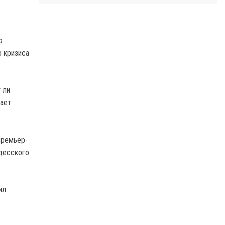
р
 кризиса
 ли
дает
премьер-
десского
ил