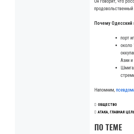
Он говорит, что ро
продовольственный 
Почему Одесский 
порт и
около 
оккупа
Азии и
Шмигал
стреми
Напомним,
псевдома
ОБЩЕСТВО
АТАКА
,
ГЛАВНАЯ ЦЕЛ
ПО ТЕМЕ