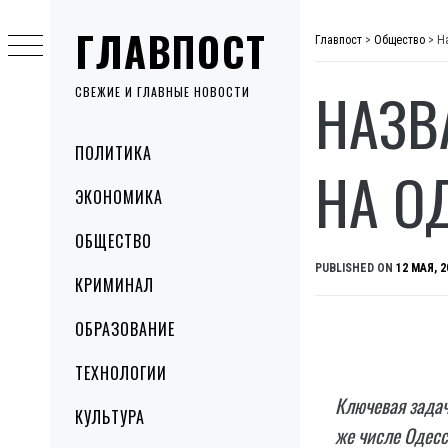
Skip
ГЛАВПОСТ
to
Главпост
>
Общество
>
Н
content
НАЗВ
СВЕЖИЕ И ГЛАВНЫЕ НОВОСТИ
Primary
ПОЛИТИКА
Menu
НА О
ЭКОНОМИКА
ОБЩЕСТВО
PUBLISHED ON
12 МАЯ, 2
КРИМИНАЛ
ОБРАЗОВАНИЕ
ТЕХНОЛОГИИ
Ключевая задач
КУЛЬТУРА
же числе Одесс