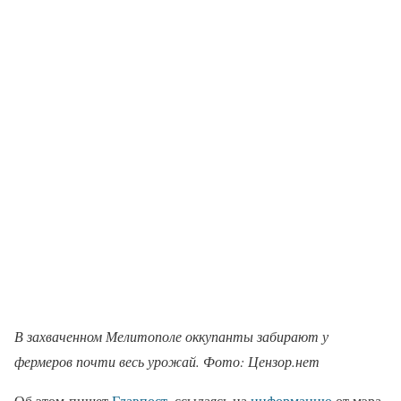
В захваченном Мелитополе оккупанты забирают у
фермеров почти весь урожай. Фото: Цензор.нет
Об этом пишет
Главпост
, ссылаясь на
информацию
от мэра