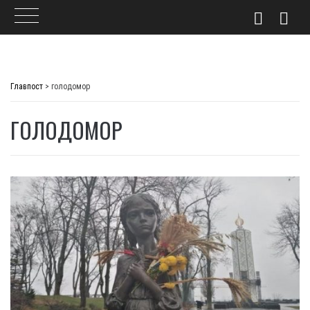
Skip
to
Главпост
>
голодомор
content
ГОЛОДОМОР